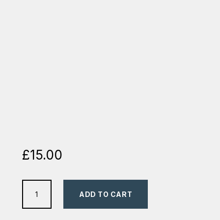
£
15.00
Minciuna
ADD TO CART
are
picioare