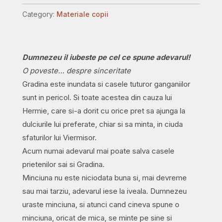
scurte.
Category:
Materiale copii
Seria
"Hermie
și
Dumnezeu il iubeste pe cel ce spune adevarul!
prietenii"
O poveste… despre sinceritate
quantity
Gradina este inundata si casele tuturor ganganiilor
sunt in pericol. Si toate acestea din cauza lui
Hermie, care si-a dorit cu orice pret sa ajunga la
dulciurile lui preferate, chiar si sa minta, in ciuda
sfaturilor lui Viermisor.
Acum numai adevarul mai poate salva casele
prietenilor sai si Gradina.
Minciuna nu este niciodata buna si, mai devreme
sau mai tarziu, adevarul iese la iveala. Dumnezeu
uraste minciuna, si atunci cand cineva spune o
minciuna, oricat de mica, se minte pe sine si