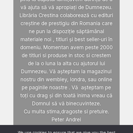
vă ajuta să vă apropiați de Dumnezeu.
Librăria Crestina colaborează cu edituri
creștine de prestigiu din Romania care
ne pun la dispoziție săptămânal
materiale noi , titluri și best seller-uri în
domeniu. Momentan avem peste 2000
de titluri si produse in stoc si crestem
de la o luna la alta cu ajutorul lui
Dumnezeu. Vă așteptam la magazinul
nostru din wembley, londra, sau online
pe paginile noastre . Vă așteptam pe
toți cu drag și din toată inima vreau că
Domnul să vă binecuvinteze.
Cu multa stima,dragoste si pretuire.
Peter Andrei
We use cookies to ensure that we give you the best