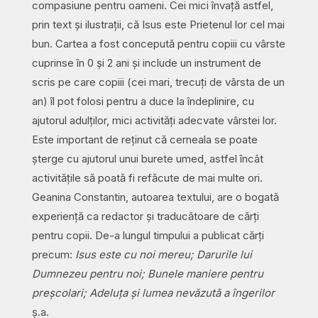
compasiune pentru oameni. Cei mici învață astfel,
prin text și ilustrații, că Isus este Prietenul lor cel mai
bun. Cartea a fost concepută pentru copiii cu vârste
cuprinse în 0 și 2 ani și include un instrument de
scris pe care copiii (cei mari, trecuți de vârsta de un
an) îl pot folosi pentru a duce la îndeplinire, cu
ajutorul adulților, mici activități adecvate vârstei lor.
Este important de reținut că cerneala se poate
șterge cu ajutorul unui burete umed, astfel încât
activitățile să poată fi refăcute de mai multe ori.
Geanina Constantin, autoarea textului, are o bogată
experiență ca redactor și traducătoare de cărți
pentru copii. De-a lungul timpului a publicat cărți
precum:
Isus este cu noi mereu; Darurile lui
Dumnezeu pentru noi; Bunele maniere pentru
preșcolari; Adeluța și lumea nevăzută a îngerilor
ș.a.