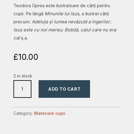
Teodora Oprea este ilustratoare de cărți pentru
copii. Pe lângă
Minunile lui Isus,
a ilustrat cărți
precum:
Adeluța și lumea nevăzută a îngerilor;
Isus este cu noi mereu; Bobiță, calul care nu era
cal
ș.a.
£
10.00
2 in stock
Minunile
ADD TO CART
lui
Isus
quantity
Category:
Materiale copii