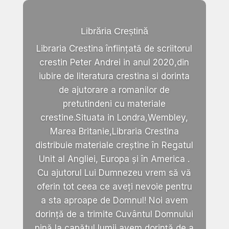
Librăria Creștină
Libraria Crestina înființată de scriitorul
crestin Peter Andrei in anul 2020,din
iubire de literatura crestina si dorinta
de ajutorare a romanilor de
pretutindeni cu materiale
crestine.Situata in Londra,Wembley,
Marea Britanie,Libraria Crestina
distribuie materiale creștine în Regatul
Unit al Angliei, Europa și în America .
Cu ajutorul Lui Dumnezeu vrem să vă
oferin tot ceea ce aveți nevoie pentru
a sta aproape de Domnul! Noi avem
dorință de a trimite Cuvântul Domnului
pină la capătul lumii,avem dorință de a