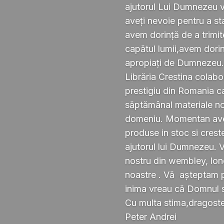
ajutorul Lui Dumnezeu v
aveți nevoie pentru a s
avem dorință de a trimi
capătul lumii,avem dorin
apropiați de Dumnezeu
Librăria Crestina colabo
prestigiu din Romania ca
săptămânal materiale noi ,
domeniu. Momentan avem
produse in stoc si crest
ajutorul lui Dumnezeu. 
nostru din wembley, lond
noastre . Vă așteptam pe
inima vreau că Domnul 
Cu multa stima,dragoste 
Peter Andrei