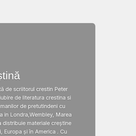
ștină
tă de scriitorul crestin Peter
ubire de literatura crestina si
omanilor de pretutindeni cu
ata in Londra,Wembley, Marea
a distribuie materiale creștine
i, Europa și în America . Cu