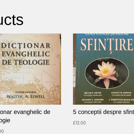
ucts
tionar evanghelic de
5 conceptii despre sfint
ogie
£
12.00
00