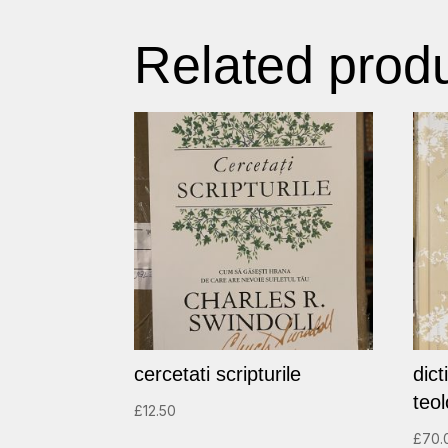
Related prod
cercetati scripturile
dic
teol
£
12.50
£
70.