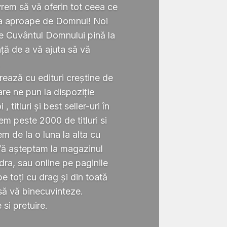
rem să vă oferin tot ceea ce
ta aproape de Domnul! Noi
te Cuvântul Domnului pină la
ță de a vă ajuta să vă
.
rează cu edituri creștine de
re ne pun la dispoziție
 titluri și best seller-uri în
 peste 2000 de titluri si
em de la o luna la alta cu
Vă așteptam la magazinul
ra, sau online pe paginile
 toți cu drag și din toată
să vă binecuvinteze.
si pretuire.