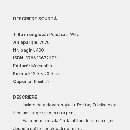
biblic
istoric
DESCRIERE SCURTĂ
quantity
Titlu în engleză:
Potiphar’s Wife
An apariție:
2026
Nr. pagini:
480
ISBN:
9786306726721
Editură:
Maranatha
Format:
13,5 x 20,5 cm
Copertă:
flexibilă
DESCRIERE
Înainte de a deveni soția lui Potifar, Zuleika este
fiica unui rege și soția unui prinț.
Ea conduce insula Creta alături de mama ei, în
absența soților lor plecați pe mare.