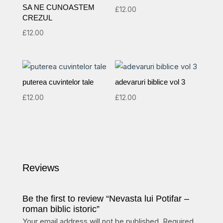
SA NE CUNOASTEM
£
12.00
CREZUL
£
12.00
puterea cuvintelor tale
adevaruri biblice vol 3
£
12.00
£
12.00
Reviews
Be the first to review “Nevasta lui Potifar –
roman biblic istoric”
Your email address will not be published.
Required