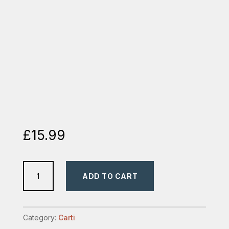
£
15.99
Nevasta
ADD TO CART
lui
Potifar
-
Category:
Carti
roman