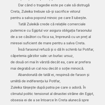
Dar când o tragedie este pe cale să distrugă
Creta, Zuleika trebuie să-și sacrifice viitorul
pentru a salva poporul minoic pe care îl iubește.
Tatăl Zuleikăi crede că relațiile comerciale
puternice cu Egiptul vor asigura obligația faraonului
de a se căsători cu fiica sa, împreună cu un preț al
miresei suficient de mare pentru a salva Creta.
Însă faraonul refuză și o dă în schimb lui Potifar,
căpetenia gărzilor sale: un burlac ursuz,
de două ori mai în vârstă decât ea, care ar prefera
mai degrabă un cal nou decât o soție minoică.
Abandonată de tatăl ei, respinsă de faraon și
umilită de indiferența lui Potifar,
Zuleika tânjește după patria pe care o adoră. În
climatul politic tensionat al dinastiei străine din Egipt,
obsesia ei de a se întoarce în Creta alunecă spre