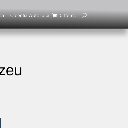
ca
Colectia Autorului
0 Items
ezeu