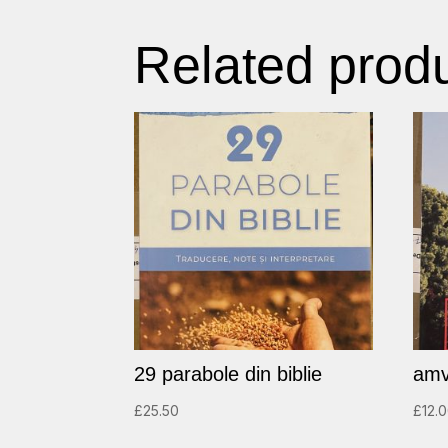
Related prod
29 parabole din biblie
amvo
£
25.50
£
12.