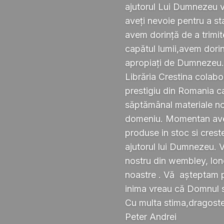
ajutorul Lui Dumnezeu v
aveți nevoie pentru a s
avem dorință de a trimi
capătul lumii,avem dorin
apropiați de Dumnezeu
Librăria Crestina colabo
prestigiu din Romania ca
săptămânal materiale noi ,
domeniu. Momentan avem
produse in stoc si crest
ajutorul lui Dumnezeu. 
nostru din wembley, lond
noastre . Vă așteptam pe
inima vreau că Domnul 
Cu multa stima,dragoste 
Peter Andrei