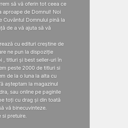
rem să vă oferin tot ceea ce
ta aproape de Domnul! Noi
te Cuvântul Domnului pină la
ță de a vă ajuta să vă
.
rează cu edituri creștine de
re ne pun la dispoziție
 titluri și best seller-uri în
 peste 2000 de titluri si
em de la o luna la alta cu
Vă așteptam la magazinul
ra, sau online pe paginile
 toți cu drag și din toată
să vă binecuvinteze.
si pretuire.