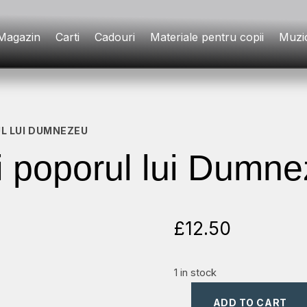
Magazin
Carti
Cadouri
Materiale pentru copii
Muzi
UL LUI DUMNEZEU
i poporul lui Dumn
£
12.50
1 in stock
ADD TO CART