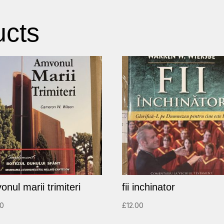
ucts
nul marii trimiteri
fii inchinator
00
£
12.00