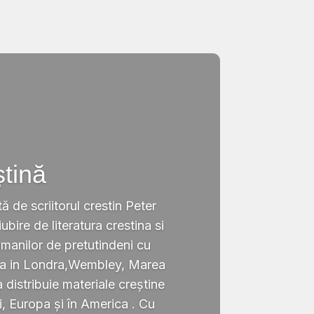
ștină
tă de scriitorul crestin Peter
ubire de literatura crestina si
omanilor de pretutindeni cu
ata in Londra,Wembley, Marea
a distribuie materiale creștine
i, Europa și în America . Cu