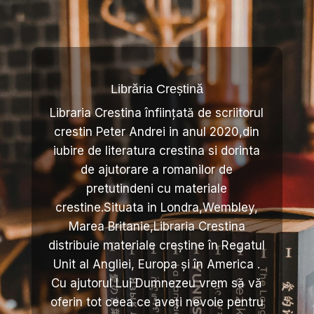
Librăria Creștină
Libraria Crestina înființată de scriitorul
crestin Peter Andrei in anul 2020,din
iubire de literatura crestina si dorinta
de ajutorare a romanilor de
pretutindeni cu materiale
crestine.Situata in Londra,Wembley,
Marea Britanie,Libraria Crestina
distribuie materiale creștine în Regatul
Unit al Angliei, Europa și în America .
Cu ajutorul Lui Dumnezeu vrem să vă
oferin tot ceea ce aveți nevoie pentru