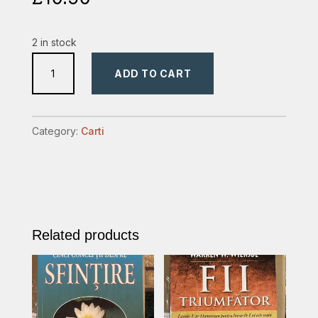
2 in stock
povestiti
ADD TO CART
printre
neamuri
slava
Category:
Carti
Lui
quantity
Related products