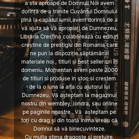
a sta aproape de Domnul! Noi avem
dorință de a trimite Cuvântul Domnului
pină la capătul lumii,avem dorință de a
vă ajuta să vă apropiați de Dumnezeu.
Librăria Crestina colaborează cu edituri
creștine de prestigiu din Romania care
ne pun la dispoziție săptămânal
materiale noi , titluri și best seller-uri în
domeniu. Momentan avem peste 2000
de titluri si produse in stoc si crestem
de la o luna la alta cu ajutorul lui
Dumnezeu. Vă așteptam la magazinul
nostru din wembley, londra, sau online
pe paginile noastre . Vă așteptam pe
toți cu drag și din toată inima vreau că
Domnul să vă binecuvinteze.
Cu multa stima,dragoste si pretuire.