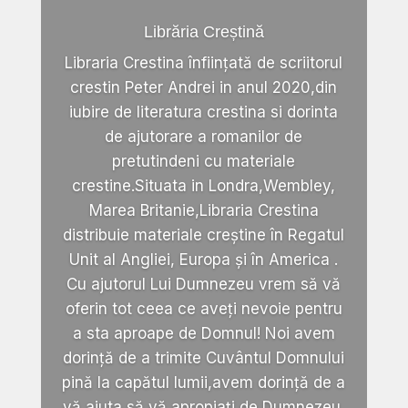
Librăria Creștină
Libraria Crestina înființată de scriitorul
crestin Peter Andrei in anul 2020,din
iubire de literatura crestina si dorinta
de ajutorare a romanilor de
pretutindeni cu materiale
crestine.Situata in Londra,Wembley,
Marea Britanie,Libraria Crestina
distribuie materiale creștine în Regatul
Unit al Angliei, Europa și în America .
Cu ajutorul Lui Dumnezeu vrem să vă
oferin tot ceea ce aveți nevoie pentru
a sta aproape de Domnul! Noi avem
dorință de a trimite Cuvântul Domnului
pină la capătul lumii,avem dorință de a
vă ajuta să vă apropiați de Dumnezeu.