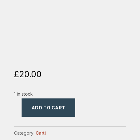
£
20.00
1 in stock
ADD TO CART
predicarea
expozitiva
quantity
Category:
Carti