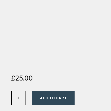
£
25.00
Prima
ADD TO CART
mea
carte