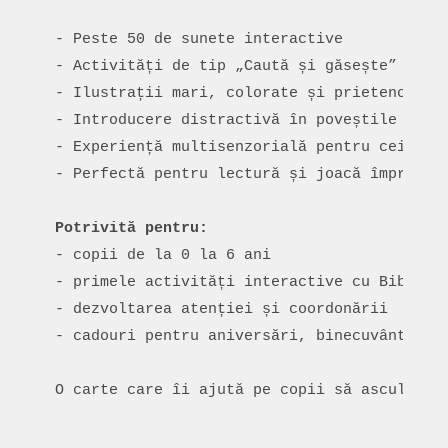
- Peste 50 de sunete interactive

- Activități de tip „Caută și găsește” pe fi
- Ilustrații mari, colorate și prietenoase

- Introducere distractivă în poveștile Bibli
- Experiență multisenzorială pentru cei mici
- Perfectă pentru lectură și joacă împreună 
- copii de la 0 la 6 ani

- primele activități interactive cu Biblia

- dezvoltarea atenției și coordonării

- cadouri pentru aniversări, binecuvântări, 
O carte care îi ajută pe copii să asculte, 