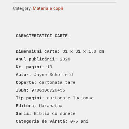
cu
Category:
Materiale copii
sunete:
Eroi
din
Biblie
-
Caută
Dimensiuni carte:
și
Anul publicării:
Ascultă
Nr. pagini:
quantity
Autor: 
Copertă
ISBN
Tip pagini: 
Editura:
Seria:
Categoria de vârstă: 
0-5 ani
