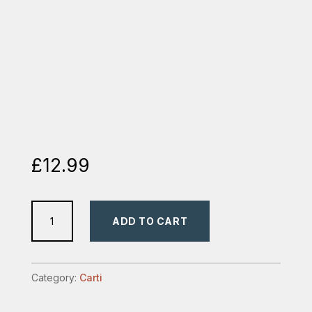
£
12.99
provocarea
ADD TO CART
ierusalimului
quantity
Category:
Carti