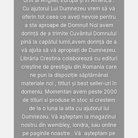
Unit al Angliei, Europa și în America .
Cu ajutorul Lui Dumnezeu vrem să vă
oferin tot ceea ce aveți nevoie pentru
a sta aproape de Domnul! Noi avem
dorință de a trimite Cuvântul Domnului
pină la capătul lumii,avem dorință de a
vă ajuta să vă apropiați de Dumnezeu.
Librăria Crestina colaborează cu edituri
creștine de prestigiu din Romania care
ne pun la dispoziție săptămânal
materiale noi , titluri și best seller-uri în
domeniu. Momentan avem peste 2000
de titluri si produse in stoc si crestem
de la o luna la alta cu ajutorul lui
Dumnezeu. Vă așteptam la magazinul
nostru din wembley, londra, sau online
pe paginile noastre . Vă așteptam pe