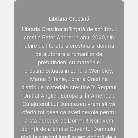
Librăria Creștină
Libraria Crestina înființată de scriitorul
crestin Peter Andrei in anul 2020,din
iubire de literatura crestina si dorinta
de ajutorare a romanilor de
pretutindeni cu materiale
crestine.Situata in Londra,Wembley,
Marea Britanie,Libraria Crestina
distribuie materiale creștine în Regatul
Unit al Angliei, Europa și în America .
Cu ajutorul Lui Dumnezeu vrem să vă
oferin tot ceea ce aveți nevoie pentru
a sta aproape de Domnul! Noi avem
dorință de a trimite Cuvântul Domnului
pină la capătul lumii,avem dorință de a