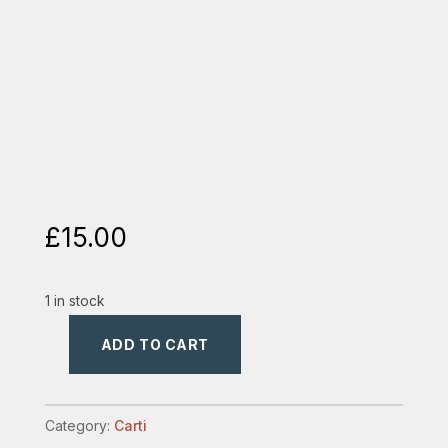
£
15.00
1 in stock
ADD TO CART
puterea
Duhului
Sfant
Category:
Carti
quantity