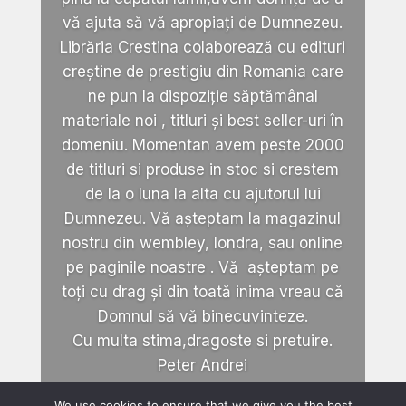
vă ajuta să vă apropiați de Dumnezeu.
Librăria Crestina colaborează cu edituri
creștine de prestigiu din Romania care
ne pun la dispoziție săptămânal
materiale noi , titluri și best seller-uri în
domeniu. Momentan avem peste 2000
de titluri si produse in stoc si crestem
de la o luna la alta cu ajutorul lui
Dumnezeu. Vă așteptam la magazinul
nostru din wembley, londra, sau online
pe paginile noastre . Vă așteptam pe
toți cu drag și din toată inima vreau că
Domnul să vă binecuvinteze.
Cu multa stima,dragoste si pretuire.
Peter Andrei
We use cookies to ensure that we give you the best