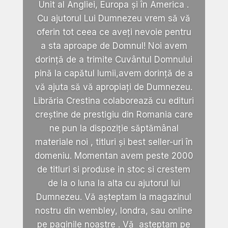
Unit al Angliei, Europa și în America .
Cu ajutorul Lui Dumnezeu vrem să vă
oferin tot ceea ce aveți nevoie pentru
a sta aproape de Domnul! Noi avem
dorință de a trimite Cuvântul Domnului
pină la capătul lumii,avem dorință de a
vă ajuta să vă apropiați de Dumnezeu.
Librăria Crestina colaborează cu edituri
creștine de prestigiu din Romania care
ne pun la dispoziție săptămânal
materiale noi , titluri și best seller-uri în
domeniu. Momentan avem peste 2000
de titluri si produse in stoc si crestem
de la o luna la alta cu ajutorul lui
Dumnezeu. Vă așteptam la magazinul
nostru din wembley, londra, sau online
pe paginile noastre . Vă așteptam pe