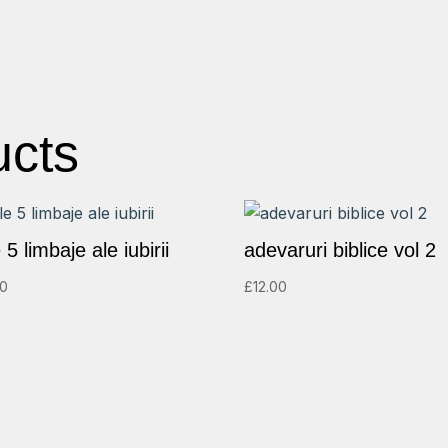
ucts
 5 limbaje ale iubirii
adevaruri biblice vol 2
00
£
12.00