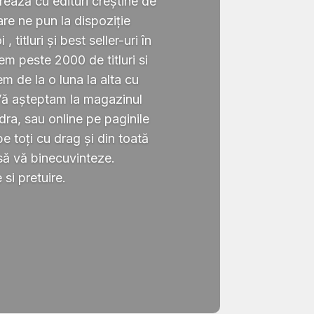
rează cu edituri creștine de
re ne pun la dispoziție
 titluri și best seller-uri în
 peste 2000 de titluri si
em de la o luna la alta cu
Vă așteptam la magazinul
ra, sau online pe paginile
 toți cu drag și din toată
să vă binecuvinteze.
si pretuire.