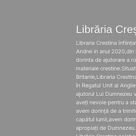
Librăria Cre
Libraria Crestina înființa
Andrei in anul 2020,din i
dorinta de ajutorare a r
materiale crestine.Situ
Britanie,Libraria Crestin
în Regatul Unit al Anglie
ajutorul Lui Dumnezeu v
aveți nevoie pentru a s
avem dorință de a trimi
capătul lumii,avem dorin
apropiați de Dumnezeu