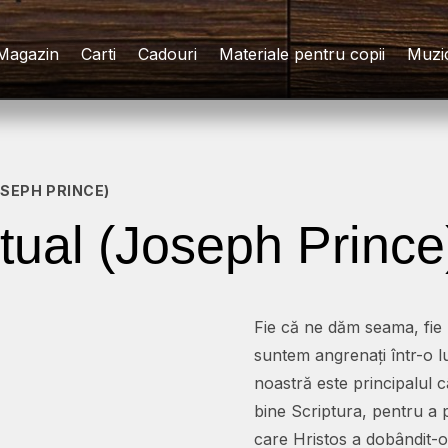
Magazin
Carti
Cadouri
Materiale pentru copii
Muzi
OSEPH PRINCE)
itual (Joseph Prince
Fie că ne dăm seama, fie n
suntem angrenați într-o lu
noastră este principalul 
bine Scriptura, pentru a p
care Hristos a dobândit-o