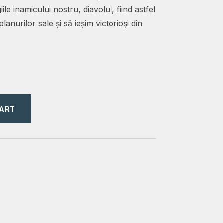
le inamicului nostru, diavolul, fiind astfel
lanurilor sale și să ieșim victorioși din
CART