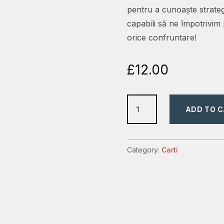
pentru a cunoaște strategii
capabili să ne împotrivim p
orice confruntare!
£
12.00
Războiul
ADD TO 
spiritual
(Joseph
Prince)
Category:
Carti
quantity