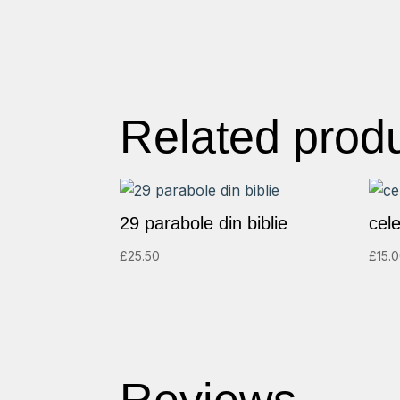
Related prod
29 parabole din biblie
cele
£
25.50
£
15.