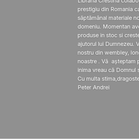
Librăria Crestina colabo
prestigiu din Romania ca
săptămânal materiale noi ,
domeniu. Momentan avem
produse in stoc si crest
ajutorul lui Dumnezeu. 
nostru din wembley, lond
noastre . Vă așteptam pe
inima vreau că Domnul 
Cu multa stima,dragoste 
Peter Andrei