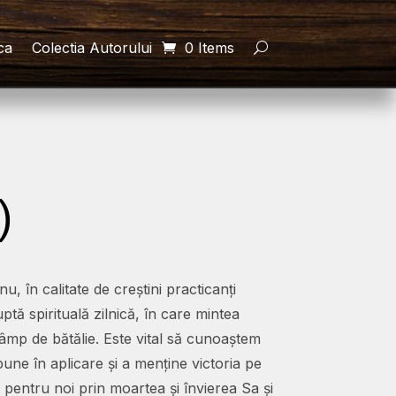
ca
Colectia Autorului
0 Items
)
u, în calitate de creștini practicanți
ptă spirituală zilnică, în care mintea
câmp de bătălie. Este vital să cunoaștem
une în aplicare și a menține victoria pe
 pentru noi prin moartea și învierea Sa și