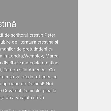
ștină
tă de scriitorul crestin Peter
ubire de literatura crestina si
omanilor de pretutindeni cu
ata in Londra,Wembley, Marea
a distribuie materiale creștine
i, Europa și în America . Cu
rem să vă oferin tot ceea ce
ta aproape de Domnul! Noi
te Cuvântul Domnului pină la
ță de a vă ajuta să vă
.