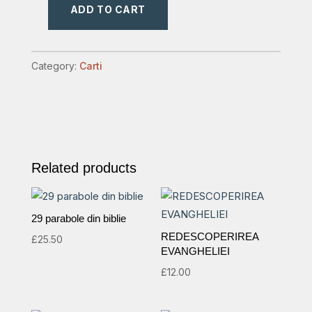
ADD TO CART
SA
NE
CUNOASTEM
Category:
Carti
CREZUL
quantity
Related products
29 parabole din biblie
REDESCOPERIREA
£
25.50
EVANGHELIEI
£
12.00