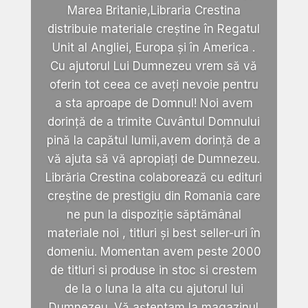
Marea Britanie,Libraria Crestina
distribuie materiale creștine în Regatul
Unit al Angliei, Europa și în America .
Cu ajutorul Lui Dumnezeu vrem să vă
oferin tot ceea ce aveți nevoie pentru
a sta aproape de Domnul! Noi avem
dorință de a trimite Cuvântul Domnului
pină la capătul lumii,avem dorință de a
vă ajuta să vă apropiați de Dumnezeu.
Librăria Crestina colaborează cu edituri
creștine de prestigiu din Romania care
ne pun la dispoziție săptămânal
materiale noi , titluri și best seller-uri în
domeniu. Momentan avem peste 2000
de titluri si produse in stoc si crestem
de la o luna la alta cu ajutorul lui
Dumnezeu. Vă așteptam la magazinul