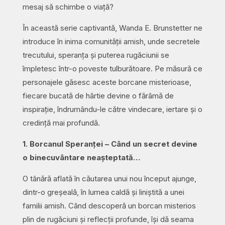
mesaj să schimbe o viață?
În această serie captivantă, Wanda E. Brunstetter ne
introduce în inima comunității amish, unde secretele
trecutului, speranța și puterea rugăciunii se
împletesc într-o poveste tulburătoare. Pe măsură ce
personajele găsesc aceste borcane misterioase,
fiecare bucată de hârtie devine o fărâmă de
inspirație, îndrumându-le către vindecare, iertare și o
credință mai profundă.
1. Borcanul Speranței – Când un secret devine
o binecuvântare neașteptată…
O tânără aflată în căutarea unui nou început ajunge,
dintr-o greșeală, în lumea caldă și liniștită a unei
familii amish. Când descoperă un borcan misterios
plin de rugăciuni și reflecții profunde, își dă seama