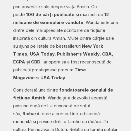
prin poveștile sale despre viața Amish. Cu
peste
100 de cărți publicate
și mai mult de
12
milioane de exemplare vândute
, Wanda este una
dintre cele mai apreciate scriitoare de ficțiune
inspirată din cultura Amish. Multe dintre cărțile sale
au ajuns pe listele de bestselleruri
New York
Times, USA Today, Publisher’s Weekly, CBA,
ECPA și CBD
, iar opera sa a fost recunoscută de
publicații prestigioase precum
Time
Magazine
și
USA Today
.
Considerată una dintre
fondatoarele genului de
ficțiune Amish
, Wanda și-a dezvoltat această
pasiune după ce l-a cunoscut pe soțul
său,
Richard
, care a crescut într-o biserică
menonită și provine dintr-o familie cu rădăcini în
cultura Pennsylvania Dutch. Relația cu familia soțului