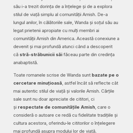
său i-a trezit dorința de a înțelege și de a explora
stilul de viață simplu al comunității Amish. De-a
lungul anilor, în călătoriile sale, Wanda și soțul său au
legat prietenii apropiate cu mulți membri ai
comunității Amish din America. Această conexiune a
devenit și mai profundă atunci când a descoperit
că
stră-străbunicii săi
făceau parte din credința
anabaptistă.
Toate romanele scrise de Wanda sunt
bazate pe o
cercetare minuțioasă
, astfel încât să reflecte cât
mai autentic stilul de viață și valorile Amish. Cărțile
sale sunt nu doar apreciate de cititori, ci
și
respectate de comunitățile Amish
, care o
consideră o autoare ce redă cu fidelitate tradițiile și
cultura acestora, oferindu-le cititorilor o înțelegere
mai profundă asupra modului lor de viață.