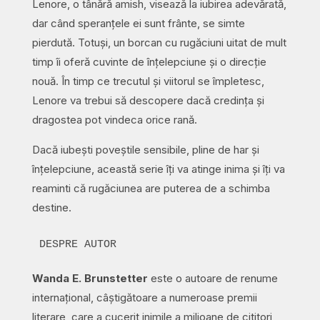
Lenore, o tânără amish, visează la iubirea adevărată,
dar când speranțele ei sunt frânte, se simte
pierdută. Totuși, un borcan cu rugăciuni uitat de mult
timp îi oferă cuvinte de înțelepciune și o direcție
nouă. În timp ce trecutul și viitorul se împletesc,
Lenore va trebui să descopere dacă credința și
dragostea pot vindeca orice rană.
Dacă iubești poveștile sensibile, pline de har și
înțelepciune, această serie îți va atinge inima și îți va
reaminti că rugăciunea are puterea de a schimba
destine.
DESPRE AUTOR
Wanda E. Brunstetter
este o autoare de renume
internațional, câștigătoare a numeroase premii
literare, care a cucerit inimile a milioane de cititori