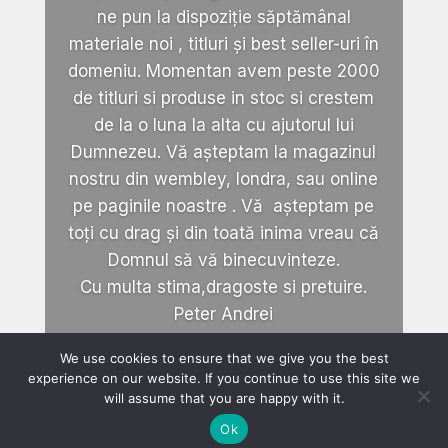
ne pun la dispoziție săptămânal
materiale noi , titluri și best seller-uri în
domeniu. Momentan avem peste 2000
de titluri si produse in stoc si crestem
de la o luna la alta cu ajutorul lui
Dumnezeu. Vă așteptam la magazinul
nostru din wembley, londra, sau online
pe paginile noastre . Vă așteptam pe
toți cu drag și din toată inima vreau că
Domnul să vă binecuvinteze.
Cu multa stima,dragoste si pretuire.
Peter Andrei
We use cookies to ensure that we give you the best
experience on our website. If you continue to use this site we
will assume that you are happy with it.
Ok