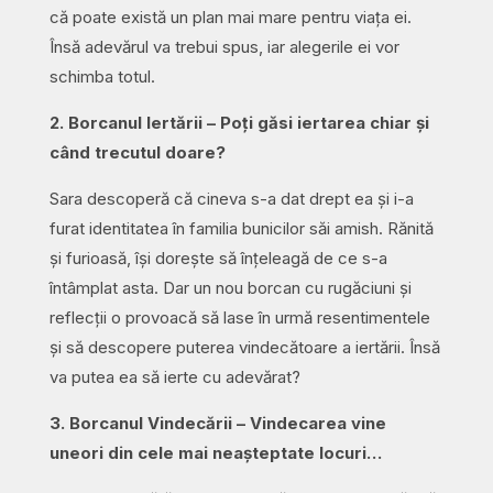
că poate există un plan mai mare pentru viața ei.
Însă adevărul va trebui spus, iar alegerile ei vor
schimba totul.
2. Borcanul Iertării – Poți găsi iertarea chiar și
când trecutul doare?
Sara descoperă că cineva s-a dat drept ea și i-a
furat identitatea în familia bunicilor săi amish. Rănită
și furioasă, își dorește să înțeleagă de ce s-a
întâmplat asta. Dar un nou borcan cu rugăciuni și
reflecții o provoacă să lase în urmă resentimentele
și să descopere puterea vindecătoare a iertării. Însă
va putea ea să ierte cu adevărat?
3. Borcanul Vindecării – Vindecarea vine
uneori din cele mai neașteptate locuri…