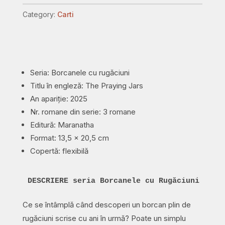
romane
Category:
Carti
-
Borcanele
cu
rugăciuni
Seria: Borcanele cu rugăciuni
-
Titlu în engleză: The Praying Jars
Wanda
An apariție: 2025
Brunstetter
Nr. romane din serie: 3 romane
quantity
Editură: Maranatha
Format: 13,5 x 20,5 cm
Copertă: flexibilă
DESCRIERE seria Borcanele cu Rugăciuni
Ce se întâmplă când descoperi un borcan plin de
rugăciuni scrise cu ani în urmă? Poate un simplu