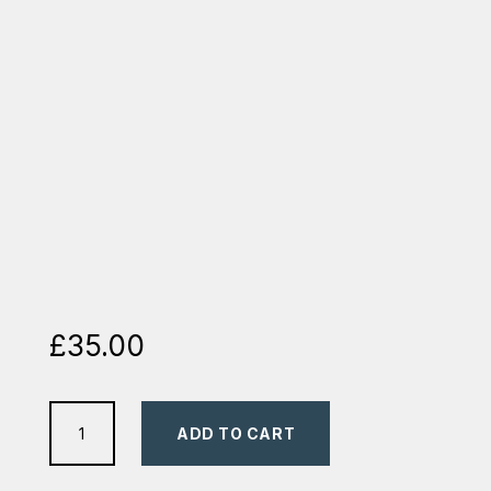
£
35.00
Seria
ADD TO CART
de
3