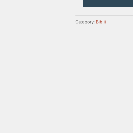
sfanta
evanghelie
quantity
Category:
Biblii