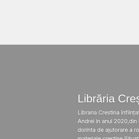
Librăria Cre
Libraria Crestina înființa
Andrei in anul 2020,din i
dorinta de ajutorare a r
materiale crestine.Situ