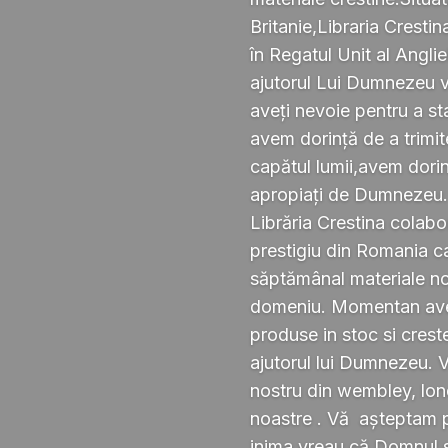
Britanie,Libraria Crestin
în Regatul Unit al Anglie
ajutorul Lui Dumnezeu v
aveți nevoie pentru a s
avem dorință de a trimi
capătul lumii,avem dorin
apropiați de Dumnezeu
Librăria Crestina colabo
prestigiu din Romania ca
săptămânal materiale noi ,
domeniu. Momentan avem
produse in stoc si crest
ajutorul lui Dumnezeu. 
nostru din wembley, lond
noastre . Vă așteptam pe
inima vreau că Domnul 