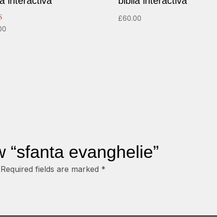
ia interactiva
biblia interactiva
£
60.00
00
 5
ew “sfanta evanghelie”
Required fields are marked
*