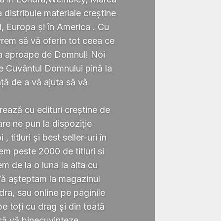
a distribuie materiale creștine
i, Europa și în America . Cu
rem să vă oferin tot ceea ce
ta aproape de Domnul! Noi
te Cuvântul Domnului pină la
ță de a vă ajuta să vă
.
rează cu edituri creștine de
re ne pun la dispoziție
 titluri și best seller-uri în
 peste 2000 de titluri si
em de la o luna la alta cu
Vă așteptam la magazinul
ra, sau online pe paginile
 toți cu drag și din toată
să vă binecuvinteze.