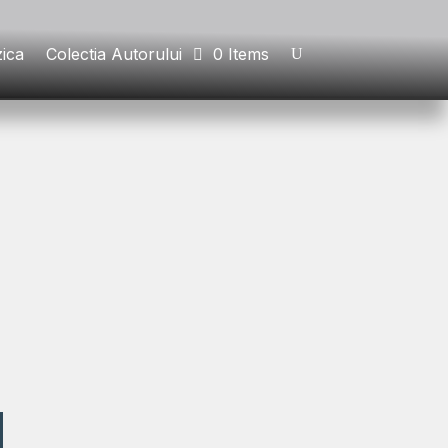
ica
Colectia Autorului
0 Items