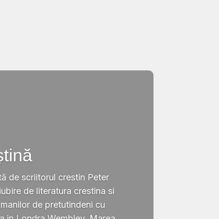
ștină
tă de scriitorul crestin Peter
ubire de literatura crestina si
omanilor de pretutindeni cu
ata in Londra,Wembley, Marea