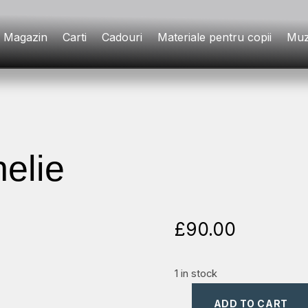
Magazin
Carti
Cadouri
Materiale pentru copii
Muz
elie
£
90.00
1 in stock
ADD TO CART