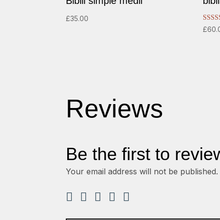
Biblii simple medii
bibl
£
35.00
Rated
£
60.
5.00
out of
Reviews
Be the first to revi
Your email address will not be published.