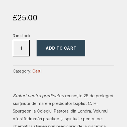
£
25.00
3 in stock
Sfaturi
ADD TO CART
pentru
predicatori
quantity
Category:
Carti
Sfaturi pentru predicatori
reunește 28 de prelegeri
susținute de marele predicator baptist C. H.
Spurgeon la Colegiul Pastoral din Londra. Volumul
oferă îndrumări practice și spirituale pentru cei
chemați la slujirea prin predicare: de la disciplina