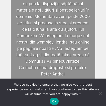
ne pun la dispoziție săptămânal
materiale noi , titluri și best seller-uri în
domeniu. Momentan avem peste 2000
de titluri si produse in stoc si crestem
de la o luna la alta cu ajutorul lui
Dumnezeu. Vă așteptam la magazinul
nostru din wembley, londra, sau online
pe paginile noastre . Vă așteptam pe
toți cu drag și din toată inima vreau că
Domnul să vă binecuvinteze.
Cu multa stima,dragoste si pretuire.
Peter Andrei
We use cookies to ensure that we give you the best
experience on our website. If you continue to use this site we
will assume that you are happy with it.
Ok