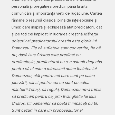
personală și pregătirea predicii, până la arta
comunicării și importanța vieții de rugăciune. Cartea
rămâne o resursă clasică, plină de înțelepciune și
umor, care inspiră și echipează atât predicatorii, cât
și pe toți cei implicați în lucrarea creștină.
Mărețul
obiectiv al predicatorului creștin este gloria lui
Dumnzeu. Fie că sufletele sunt convertite, fie că
nu, dacă Isus Cristos este predicat cu
credincioșie, predicatorul nu s-a ostenit degeaba,
pentru că el este o mireasmă dulce înaintea lui
Dumnezeu, atât pentru cei care sunt pe calea
pierzării, cât și pentru cei ce sunt pe calea
mântuirii.
Totuși, ca regulă, Dumnezeu ne-a trimis
să predicăm pentru că, prin Evanghelia lui Isus
Cristos, fiii oamenilor să poată fi împăcați cu El.
Sunt cazuri în care un propovăduitor al