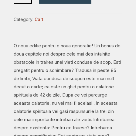
de
scopuri
Category:
Carti
-
editia
adaugita
O noua editie pentru o noua generatie! Un bonus de
quantity
doua capitole noi despre cele mai des intalnite
obstacole in trairea unei vieti conduse de scop. Esti
pregatit pentru o schimbare? Tradusa in peste 85
de limbi, Viata condusa de scopuri este mai mult
decat o carte; ea este un ghid pentru o calatorie
spirituala de 42 de zile. Dupa ce vei parcurge
aceasta calatorie, nu vei mai fi acelasi . In aceasta
calatorie spirituala vei gasi raspunsurile la trei din
cele mai importante intrebari ale vietii: Intrebarea
despre existenta: Pentru ce traiesc? Intrebarea
despre semnificatie: Cat conteaza viata mea?