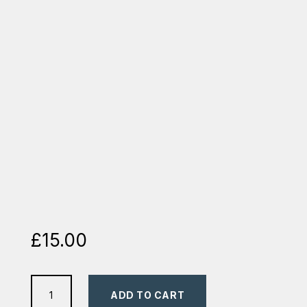
£
15.00
Viata
ADD TO CART
condusa