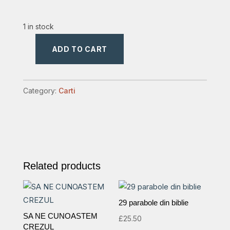
1 in stock
ADD TO CART
vindeca-
mi
inima,Doamne
Category:
Carti
quantity
Related products
29 parabole din biblie
SA NE CUNOASTEM
£
25.50
CREZUL