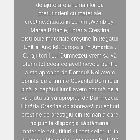
de ajutorare a romanilor de
pretutindeni cu materiale
crestine.Situata in Londra,Wembley,
Marea Britanie,Libraria Crestina
distribuie materiale creștine în Regatul
Unit al Angliei, Europa și în America .
Cu ajutorul Lui Dumnezeu vrem să vă
oferin tot ceea ce aveți nevoie pentru
a sta aproape de Domnul! Noi avem
dorință de a trimite Cuvântul Domnului
pină la capătul lumii,avem dorință de a
vă ajuta să vă apropiați de Dumnezeu.
Librăria Crestina colaborează cu edituri
creștine de prestigiu din Romania care
ne pun la dispoziție săptămânal
materiale noi , titluri și best seller-uri în
domeniu. Momentan avem peste 2000