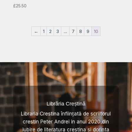
£
25.50
←
1
2
3
…
7
8
9
10
Librăria Creștină
Libraria Crestina înființată de scriitorul
crestin Peter Andrei in anul 2020,din
iubire de literatura crestina si dorinta