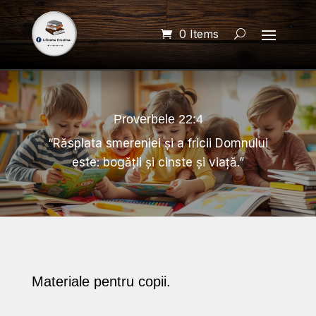
0 Items
Proverbele 22:4
“
Răsplata
smereniei și a fricii Domnului
este: bogății și cinste și viață.”
Materiale pentru copii.