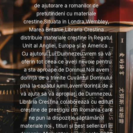
de ajutorare a romanilor de
pretutindeni cu materiale
crestine.Situata in Londra,Wembley,
Marea Britanie,Libraria Crestina
distribuie materiale creștine în Regatul
Unit al Angliei, Europa și în America .
Cu ajutorul Lui Dumnezeu vrem să vă
oferin tot ceea ce aveți nevoie pentru
a sta aproape de Domnul! Noi avem
dorință de a trimite Cuvântul Domnului
pină la capătul lumii,avem dorință de a
vă ajuta să vă apropiați de Dumnezeu.
Librăria Crestina colaborează cu edituri
creștine de prestigiu din Romania care
ne pun la dispoziție săptămânal
materiale noi , titluri și best seller-uri în