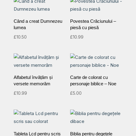
Când a creat Dumnezeu
Povestea Crăciunului –
lumea
piesă cu piesă
£
10.50
£
10.99
Alfabetul învățăm și
Carte de colorat cu
versete memorăm
personaje biblice – Noe
£
10.99
£
5.00
Tableta Lcd pentru scris
Biblia pentru degețele