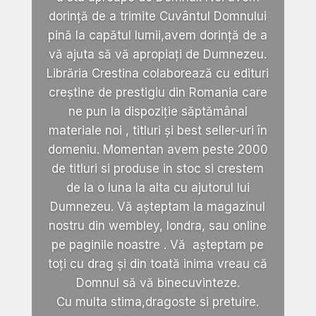
dorință de a trimite Cuvântul Domnului
pină la capătul lumii,avem dorință de a
vă ajuta să vă apropiați de Dumnezeu.
Librăria Crestina colaborează cu edituri
creștine de prestigiu din Romania care
ne pun la dispoziție săptămânal
materiale noi , titluri și best seller-uri în
domeniu. Momentan avem peste 2000
de titluri si produse in stoc si crestem
de la o luna la alta cu ajutorul lui
Dumnezeu. Vă așteptam la magazinul
nostru din wembley, londra, sau online
pe paginile noastre . Vă așteptam pe
toți cu drag și din toată inima vreau că
Domnul să vă binecuvinteze.
Cu multa stima,dragoste si pretuire.