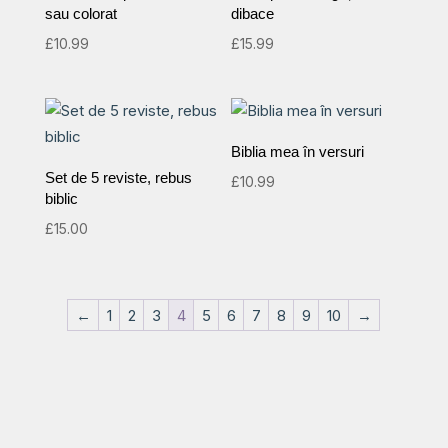
sau colorat
dibace
£
10.99
£
15.99
Biblia mea în versuri
Set de 5 reviste, rebus
£
10.99
biblic
£
15.00
←
1
2
3
4
5
6
7
8
9
10
→