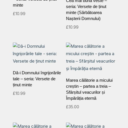
Cea mai bună veste –
minte
seria: Versete de ținut
minte (Sărbătoarea
£
10.99
Nașterii Domnului)
£
10.99
Dă-i Domnului îngrijorările
tale – seria: Versete de
Marea călătorie a micului
ținut minte
creștin – partea a treia –
Sfârșitul veacurilor și
£
10.99
Împărăția eternă
£
35.00