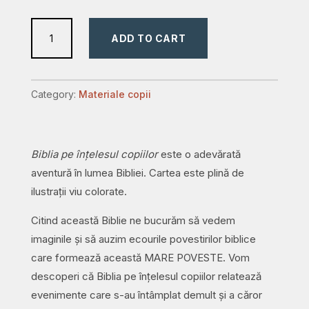
Biblia
ADD TO CART
pe
înțelesul
copiilor:
Category:
Materiale copii
140
de
povestiri
Biblia pe înțelesul copiilor
este o adevărată
despre
aventură în lumea Bibliei. Cartea este plină de
credință
ilustrații viu colorate.
de
la
Citind această Biblie ne bucurăm să vedem
Geneza
imaginile și să auzim ecourile povestirilor biblice
la
care formează această MARE POVESTE. Vom
Apocalipsa
descoperi că Biblia pe înțelesul copiilor relatează
quantity
evenimente care s-au întâmplat demult și a căror