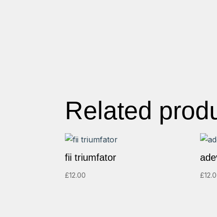
Related prod
fii triumfator
adev
£
12.00
£
12.