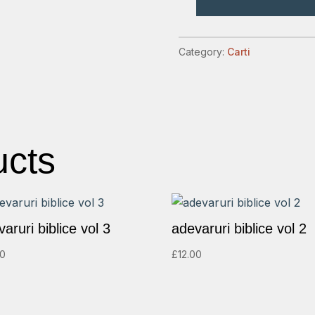
131
de
crestini
Category:
Carti
care
merita
cunoscuti
quantity
ucts
aruri biblice vol 3
adevaruri biblice vol 2
00
£
12.00