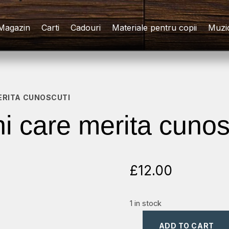
Magazin
Carti
Cadouri
Materiale pentru copii
Muzi
MERITA CUNOSCUTI
ni care merita cunos
£
12.00
1 in stock
ADD TO CART