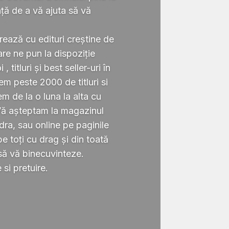
ță de a vă ajuta să vă
.
rează cu edituri creștine de
re ne pun la dispoziție
 titluri și best seller-uri în
 peste 2000 de titluri si
em de la o luna la alta cu
Vă așteptam la magazinul
ra, sau online pe paginile
 toți cu drag și din toată
să vă binecuvinteze.
si pretuire.