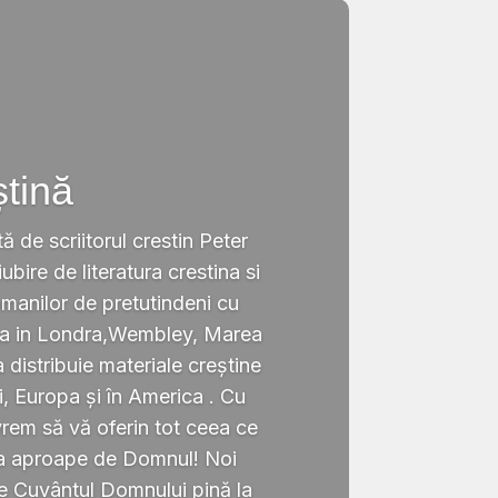
ștină
tă de scriitorul crestin Peter
ubire de literatura crestina si
omanilor de pretutindeni cu
ata in Londra,Wembley, Marea
a distribuie materiale creștine
i, Europa și în America . Cu
rem să vă oferin tot ceea ce
ta aproape de Domnul! Noi
te Cuvântul Domnului pină la