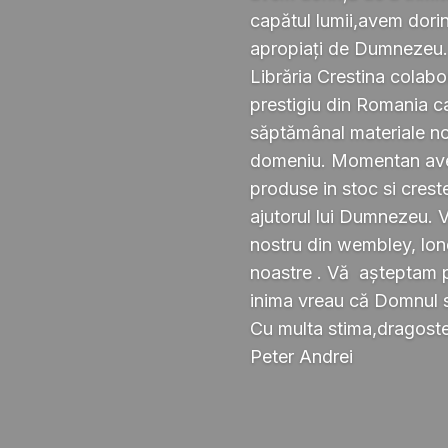
capătul lumii,avem dorin
apropiați de Dumnezeu
Librăria Crestina colabo
prestigiu din Romania ca
săptămânal materiale noi ,
domeniu. Momentan avem
produse in stoc si crest
ajutorul lui Dumnezeu. 
nostru din wembley, lond
noastre . Vă așteptam pe
inima vreau că Domnul 
Cu multa stima,dragoste 
Peter Andrei