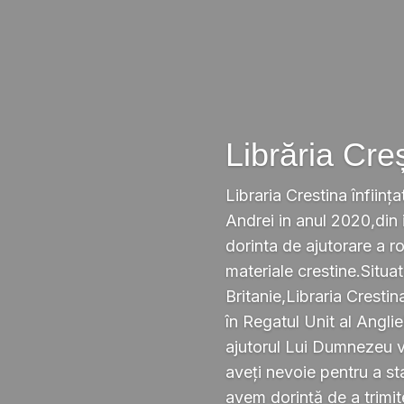
Librăria Cre
Libraria Crestina înființa
Andrei in anul 2020,din i
dorinta de ajutorare a r
materiale crestine.Situ
Britanie,Libraria Crestin
în Regatul Unit al Anglie
ajutorul Lui Dumnezeu v
aveți nevoie pentru a s
avem dorință de a trimi