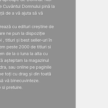
te Cuvântul Domnului pină la
ță de a vă ajuta să vă
.
rează cu edituri creștine de
re ne pun la dispoziție
 titluri și best seller-uri în
 peste 2000 de titluri si
em de la o luna la alta cu
Vă așteptam la magazinul
ra, sau online pe paginile
 toți cu drag și din toată
să vă binecuvinteze.
si pretuire.