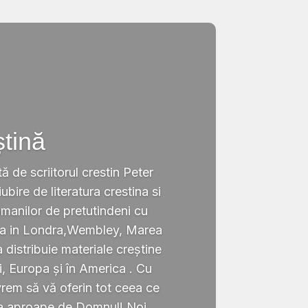
ștină
tă de scriitorul crestin Peter
ubire de literatura crestina si
omanilor de pretutindeni cu
ata in Londra,Wembley, Marea
a distribuie materiale creștine
i, Europa și în America . Cu
rem să vă oferin tot ceea ce
ta aproape de Domnul! Noi