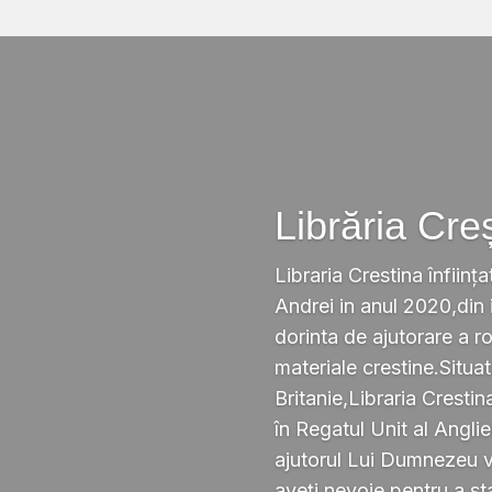
Librăria Cre
Libraria Crestina înființa
Andrei in anul 2020,din i
dorinta de ajutorare a r
materiale crestine.Situ
Britanie,Libraria Crestin
în Regatul Unit al Anglie
ajutorul Lui Dumnezeu v
aveți nevoie pentru a s