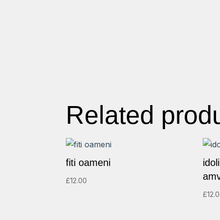
Related prod
fiti oameni
idol
amv
£
12.00
£
12.