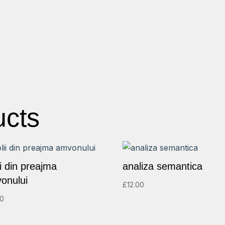
ucts
ii din preajma
analiza semantica
onului
£
12.00
00