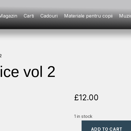
Magazin
Carti
Cadouri
Materiale pentru copii
Muzi
2
ice vol 2
£
12.00
1 in stock
ADD TO CART