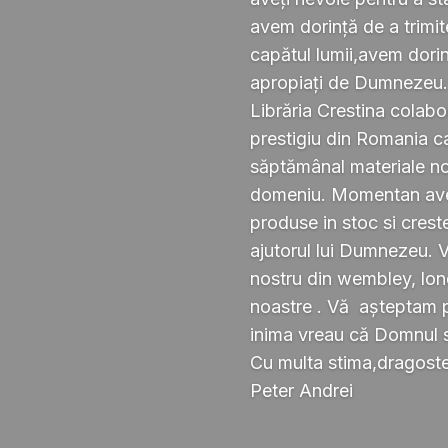
avem dorință de a trimi
capătul lumii,avem dorin
apropiați de Dumnezeu
Librăria Crestina colabo
prestigiu din Romania ca
săptămânal materiale noi ,
domeniu. Momentan avem
produse in stoc si crest
ajutorul lui Dumnezeu. 
nostru din wembley, lond
noastre . Vă așteptam pe
inima vreau că Domnul 
Cu multa stima,dragoste 
Peter Andrei