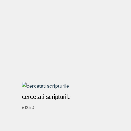
cercetati scripturile
£
12.50