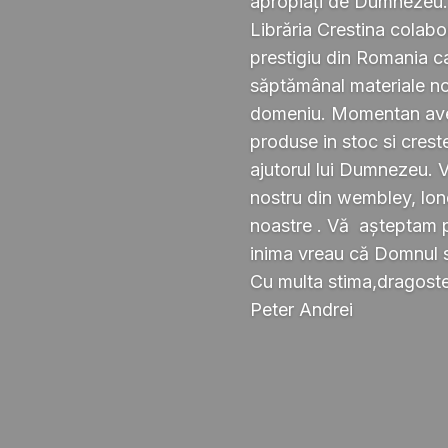
apropiați de Dumnezeu
Librăria Crestina colabo
prestigiu din Romania ca
săptămânal materiale noi ,
domeniu. Momentan avem
produse in stoc si crest
ajutorul lui Dumnezeu. 
nostru din wembley, lond
noastre . Vă așteptam pe
inima vreau că Domnul 
Cu multa stima,dragoste 
Peter Andrei