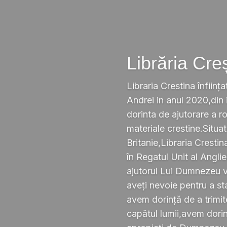
Librăria Cre
Libraria Crestina înființa
Andrei in anul 2020,din i
dorinta de ajutorare a r
materiale crestine.Situ
Britanie,Libraria Crestin
în Regatul Unit al Anglie
ajutorul Lui Dumnezeu v
aveți nevoie pentru a s
avem dorință de a trimi
capătul lumii,avem dorin