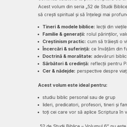
Acest volum din seria „52 de Studii Biblice
să crești spiritual și să înțelegi mai pro
Tineri & modele biblice:
lecții din vieți
Familie & generații:
rolul părinților, val
Creștinism practic:
cum să trăiești o vi
Încercări & suferință:
ce învățăm din fu
Doctrină & moralitate:
adevăruri biblic
Sărbători & credință:
reflecții pentru P
Cer & nădejde:
perspective despre viața
Acest volum este ideal pentru:
studiu biblic personal sau de grup
lideri, predicatori, profesori, tineri și fami
toți cei care vor să aplice Scriptura în v
„52 de Studii Biblice – Volumul 6” nu este