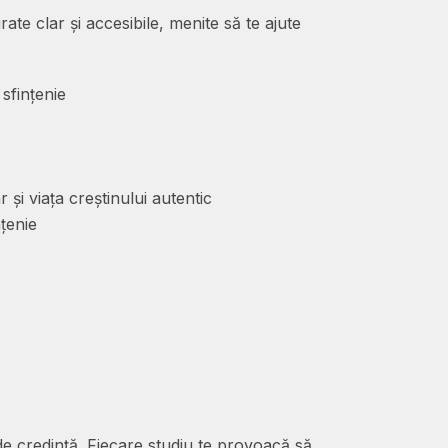
ate clar și accesibile, menite să te ajute
 sfințenie
 și viața creștinului autentic
nțenie
 de credință. Fiecare studiu te provoacă să