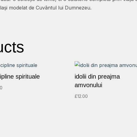
 te lași modelat de Cuvântul lui Dumnezeu.
ucts
ipline spirituale
idolii din preajma
amvonului
00
£
12.00