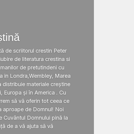
ștină
tă de scriitorul crestin Peter
ubire de literatura crestina si
omanilor de pretutindeni cu
ata in Londra,Wembley, Marea
a distribuie materiale creștine
i, Europa și în America . Cu
rem să vă oferin tot ceea ce
ta aproape de Domnul! Noi
te Cuvântul Domnului pină la
ță de a vă ajuta să vă