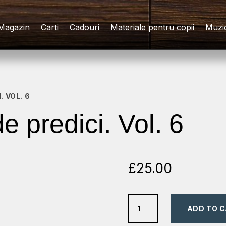
Magazin
Carti
Cadouri
Materiale pentru copii
Muzi
. VOL. 6
e predici. Vol. 6
£
25.00
52
ADD TO 
de