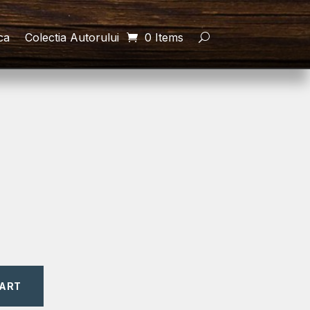
ca
Colectia Autorului
0 Items
CART