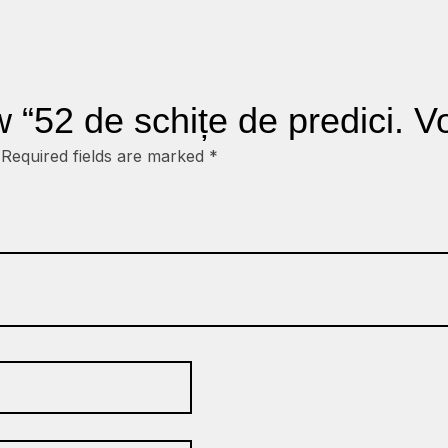
w “52 de schițe de predici. Vo
Required fields are marked
*