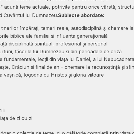
” adună teme actuale, potrivite pentru orice vârstă, structur
fund Cuvântul lui Dumnezeu.
Subiecte abordate:
le tinerilor împărați, temeri reale, autodisciplină și chemare la
orile biblice ale familiei și influența generațională
ață disciplinată spiritual, profesional și personal
rtuni, tăcerile lui Dumnezeu și din perioadele de criză
e fundamentale, lecții din viața lui Daniel, a lui Nebucadnețar
aște, Crăciun și final de an – chemare la recunoștință și sfi
 veșnică, logodna cu Hristos și gloria viitoare
lii
iața de zi cu zi
 doar o colecție de teme, ci o călătorie completă prin viața