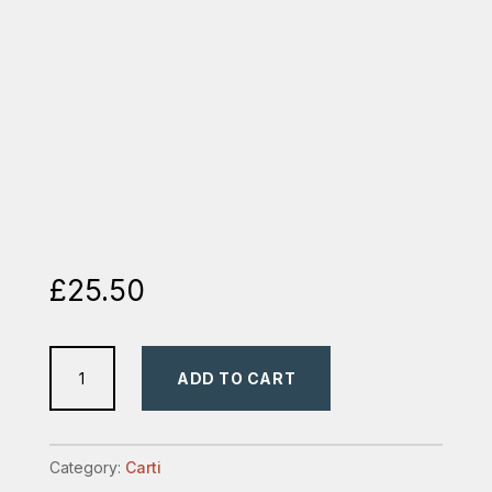
£
25.50
abilitati
ADD TO CART
pentru
consiliere
eficienta
Category:
Carti
quantity