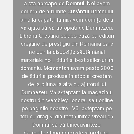
a sta aproape de Domnul! Noi avem
dorință de a trimite Cuvântul Domnului
pină la capătul lumii,avem dorință de a
vă ajuta să vă apropiați de Dumnezeu.
Librăria Crestina colaborează cu edituri
creștine de prestigiu din Romania care
ne pun la dispoziție săptămânal
materiale noi , titluri și best seller-uri în
domeniu. Momentan avem peste 2000
de titluri si produse in stoc si crestem
de la o luna la alta cu ajutorul lui
Dumnezeu. Vă așteptam la magazinul
nostru din wembley, londra, sau online
pe paginile noastre . Vă așteptam pe
toți cu drag și din toată inima vreau că
Domnul să vă binecuvinteze.
Cu multa stima,dragoste si pretuire.