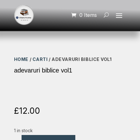
0 Items
HOME
/
CARTI
/ ADEVARURI BIBLICE VOL1
adevaruri biblice vol1
£
12.00
1 in stock