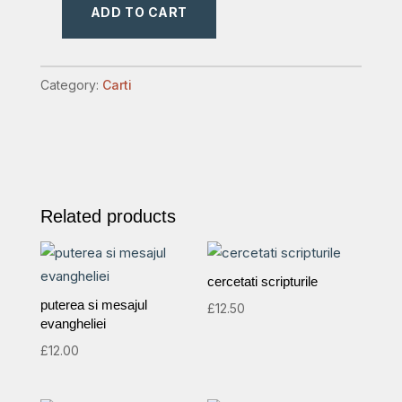
ADD TO CART
adevaruri
biblice
vol1
Category:
Carti
quantity
Related products
cercetati scripturile
puterea si mesajul
£
12.50
evangheliei
£
12.00