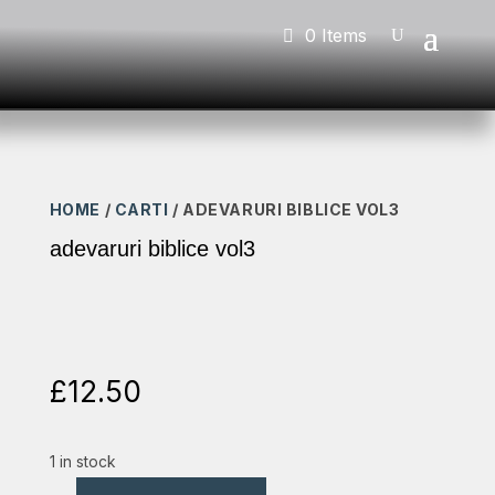
0 Items
HOME
/
CARTI
/ ADEVARURI BIBLICE VOL3
adevaruri biblice vol3
£
12.50
1 in stock