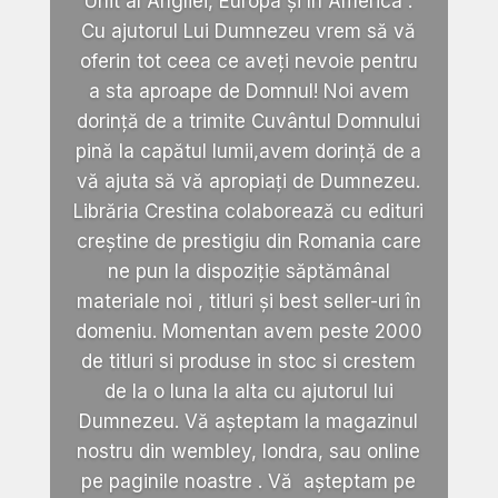
Unit al Angliei, Europa și în America .
Cu ajutorul Lui Dumnezeu vrem să vă
oferin tot ceea ce aveți nevoie pentru
a sta aproape de Domnul! Noi avem
dorință de a trimite Cuvântul Domnului
pină la capătul lumii,avem dorință de a
vă ajuta să vă apropiați de Dumnezeu.
Librăria Crestina colaborează cu edituri
creștine de prestigiu din Romania care
ne pun la dispoziție săptămânal
materiale noi , titluri și best seller-uri în
domeniu. Momentan avem peste 2000
de titluri si produse in stoc si crestem
de la o luna la alta cu ajutorul lui
Dumnezeu. Vă așteptam la magazinul
nostru din wembley, londra, sau online
pe paginile noastre . Vă așteptam pe