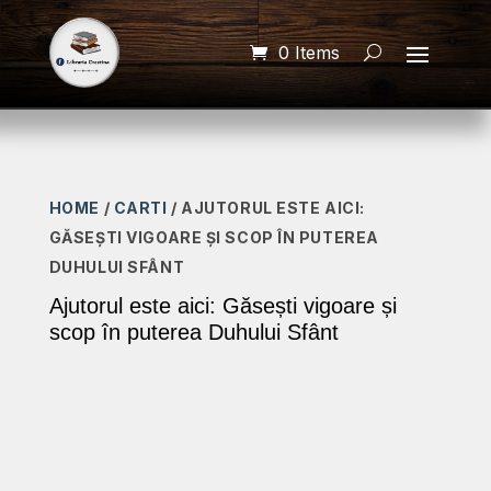
0 Items
HOME
/
CARTI
/ AJUTORUL ESTE AICI:
GĂSEȘTI VIGOARE ȘI SCOP ÎN PUTEREA
DUHULUI SFÂNT
Ajutorul este aici: Găsești vigoare și
scop în puterea Duhului Sfânt