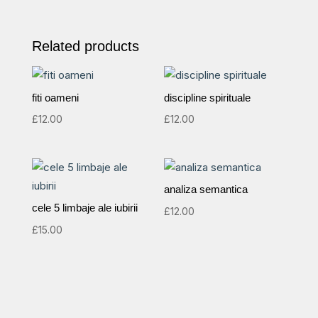
în
puterea
Related products
Duhului
Sfânt
quantity
fiti oameni
discipline spirituale
£
12.00
£
12.00
analiza semantica
cele 5 limbaje ale iubirii
£
12.00
£
15.00