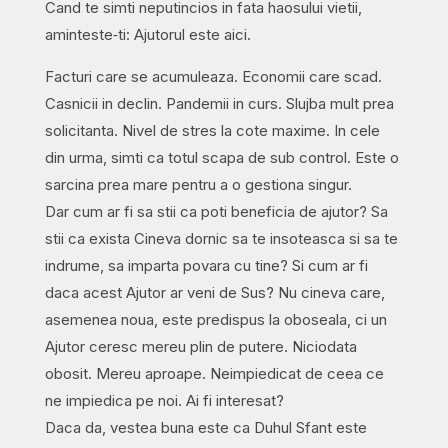
Cand te simti neputincios in fata haosului vietii,
aminteste‑ti: Ajutorul este aici.
Facturi care se acumuleaza. Economii care scad.
Casnicii in declin. Pandemii in curs. Slujba mult prea
solicitanta. Nivel de stres la cote maxime. In cele
din urma, simti ca totul scapa de sub control. Este o
sarcina prea mare pentru a o gestiona singur.
Dar cum ar fi sa stii ca poti beneficia de ajutor? Sa
stii ca exista Cineva dornic sa te insoteasca si sa te
indrume, sa imparta povara cu tine? Si cum ar fi
daca acest Ajutor ar veni de Sus? Nu cineva care,
asemenea noua, este predispus la oboseala, ci un
Ajutor ceresc mereu plin de putere. Niciodata
obosit. Mereu aproape. Neimpiedicat de ceea ce
ne impiedica pe noi. Ai fi interesat?
Daca da, vestea buna este ca Duhul Sfant este