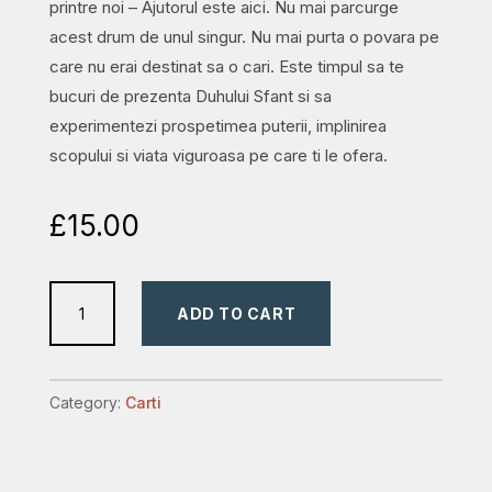
printre noi – Ajutorul este aici. Nu mai parcurge
acest drum de unul singur. Nu mai purta o povara pe
care nu erai destinat sa o cari. Este timpul sa te
bucuri de prezenta Duhului Sfant si sa
experimentezi prospetimea puterii, implinirea
scopului si viata viguroasa pe care ti le ofera.
£
15.00
Ajutorul
ADD TO CART
este
aici:
Găsești
Category:
Carti
vigoare
și
scop