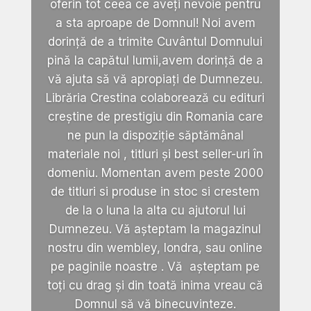
oferin tot ceea ce aveți nevoie pentru
a sta aproape de Domnul! Noi avem
dorință de a trimite Cuvântul Domnului
pină la capătul lumii,avem dorință de a
vă ajuta să vă apropiați de Dumnezeu.
Librăria Crestina colaborează cu edituri
creștine de prestigiu din Romania care
ne pun la dispoziție săptămânal
materiale noi , titluri și best seller-uri în
domeniu. Momentan avem peste 2000
de titluri si produse in stoc si crestem
de la o luna la alta cu ajutorul lui
Dumnezeu. Vă așteptam la magazinul
nostru din wembley, londra, sau online
pe paginile noastre . Vă așteptam pe
toți cu drag și din toată inima vreau că
Domnul să vă binecuvinteze.