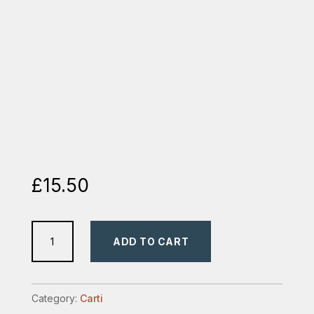
£
15.50
am
ADD TO CART
fost
creat
pentru
Category:
Carti
acest