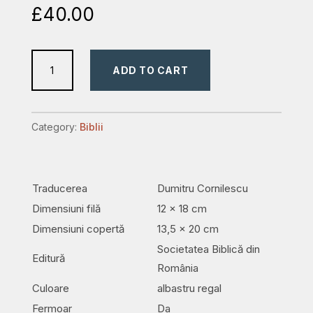
£
40.00
Biblia
ADD TO CART
-
albastru
regal
Category:
Biblii
-
format
mediu,
Traducerea
Dumitru Cornilescu
ediție
Dimensiuni filă
12 x 18 cm
de
lux
Dimensiuni copertă
13,5 x 20 cm
quantity
Societatea Biblică din
Editură
România
Culoare
albastru regal
Fermoar
Da