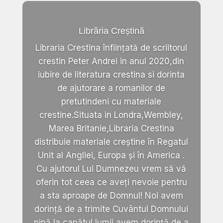
Librăria Creștină
Libraria Crestina înființată de scriitorul
crestin Peter Andrei in anul 2020,din
iubire de literatura crestina si dorinta
de ajutorare a romanilor de
pretutindeni cu materiale
crestine.Situata in Londra,Wembley,
Marea Britanie,Libraria Crestina
distribuie materiale creștine în Regatul
Unit al Angliei, Europa și în America .
Cu ajutorul Lui Dumnezeu vrem să vă
oferin tot ceea ce aveți nevoie pentru
a sta aproape de Domnul! Noi avem
dorință de a trimite Cuvântul Domnului
pină la capătul lumii,avem dorință de a