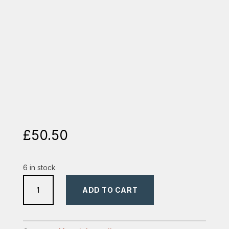
£
50.50
6 in stock
biblia
ADD TO CART
cu
ilustratii
quantity