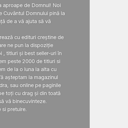
ta aproape de Domnul! Noi
te Cuvântul Domnului pină la
ță de a vă ajuta să vă
.
rează cu edituri creștine de
re ne pun la dispoziție
 titluri și best seller-uri în
 peste 2000 de titluri si
em de la o luna la alta cu
Vă așteptam la magazinul
ra, sau online pe paginile
 toți cu drag și din toată
să vă binecuvinteze.
si pretuire.