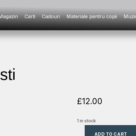
Magazin
Carti
Cadouri
Materiale pentru copii
Muzi
sti
£
12.00
1 in stock
ADD TO CART