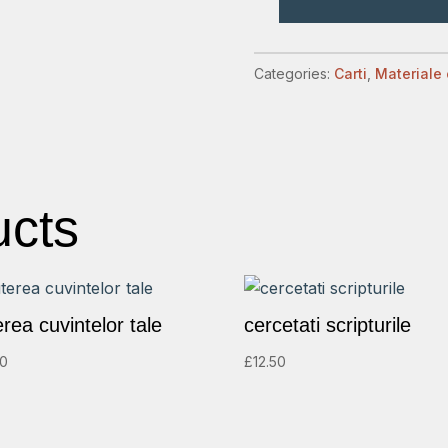
carte
de
povesti
Categories:
Carti
,
Materiale 
quantity
ucts
rea cuvintelor tale
cercetati scripturile
00
£
12.50