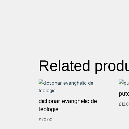
Related prod
pute
dictionar evanghelic de
£
12.
teologie
£
70.00