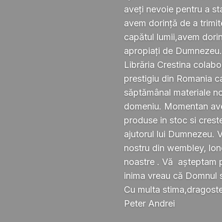
aveți nevoie pentru a s
avem dorință de a trimi
capătul lumii,avem dorin
apropiați de Dumnezeu
Librăria Crestina colabo
prestigiu din Romania ca
săptămânal materiale noi ,
domeniu. Momentan avem
produse in stoc si crest
ajutorul lui Dumnezeu. 
nostru din wembley, lond
noastre . Vă așteptam pe
inima vreau că Domnul 
Cu multa stima,dragoste 
Peter Andrei