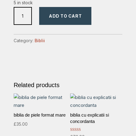
5 in stock
biblia
ADD TO CART
cu
schite
si
Category:
Biblii
predici
8
quantity
Related products
biblia de piele format mare
biblia cu explicatii si
concordanta
£
35.00
Rated