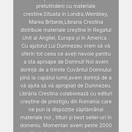
pretutindeni cu materiale
crestine.Situata in Londra,Wembley,
Marea Britanie,Libraria Crestina
distribuie materiale creștine în Regatul
Unit al Angliei, Europa și în America .
Cu ajutorul Lui Dumnezeu vrem să vă
oferin tot ceea ce aveți nevoie pentru
a sta aproape de Domnul! Noi avem
dorință de a trimite Cuvântul Domnului
pină la capătul lumii,avem dorință de a
vă ajuta să vă apropiați de Dumnezeu.
Librăria Crestina colaborează cu edituri
creștine de prestigiu din Romania care
ne pun la dispoziție săptămânal
materiale noi , titluri și best seller-uri în
domeniu. Momentan avem peste 2000