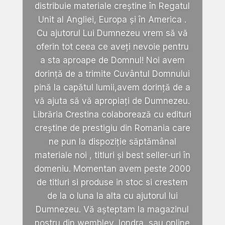
distribuie materiale creștine în Regatul
Unit al Angliei, Europa și în America .
Cu ajutorul Lui Dumnezeu vrem să vă
oferin tot ceea ce aveți nevoie pentru
a sta aproape de Domnul! Noi avem
dorință de a trimite Cuvântul Domnului
pină la capătul lumii,avem dorință de a
vă ajuta să vă apropiați de Dumnezeu.
Librăria Crestina colaborează cu edituri
creștine de prestigiu din Romania care
ne pun la dispoziție săptămânal
materiale noi , titluri și best seller-uri în
domeniu. Momentan avem peste 2000
de titluri si produse in stoc si crestem
de la o luna la alta cu ajutorul lui
Dumnezeu. Vă așteptam la magazinul
nostru din wembley, londra, sau online