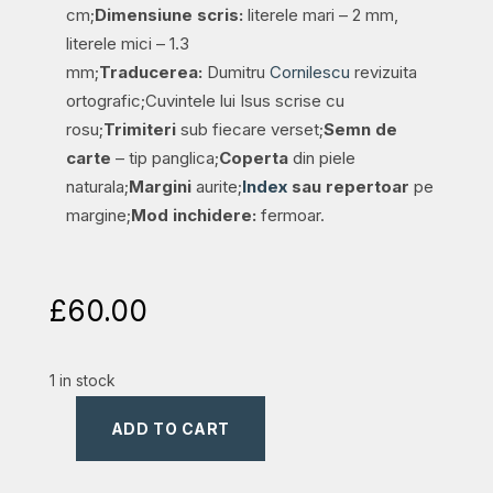
cm;
Dimensiune scris:
literele mari – 2 mm,
literele mici – 1.3
mm;
Traducerea:
Dumitru
Cornilescu
revizuita
ortografic;Cuvintele lui Isus scrise cu
rosu;
Trimiteri
sub fiecare verset;
Semn de
carte
– tip panglica;
Coperta
din piele
naturala;
Margini
aurite;
Index
sau repertoar
pe
margine;
Mod inchidere:
fermoar.
£
60.00
1 in stock
ADD TO CART
Biblia
din