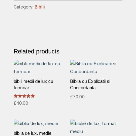
piele,
Category:
Biblii
handmade,
marime
medie,
culoare
neagra,fermoar,simbol
Related products
maini
in
rugaciune,
margini
biblii medii de lux cu
Biblia cu Explicatii si
aurii
fermoar
Concordanta
cu
£
70.00
index,
Rated
£
40.00
5.00
cuv.
out of 5
lui
Isus
biblia de lux, medie
cu