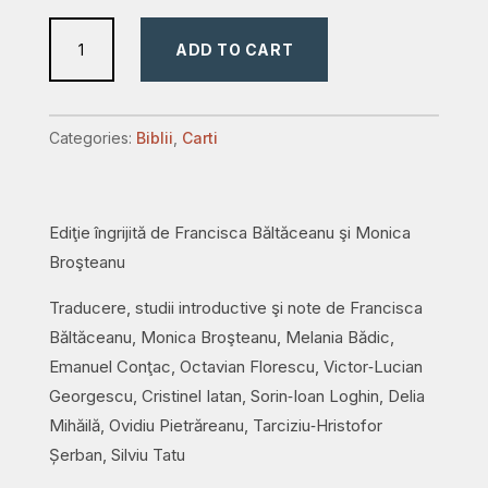
Biblia
ADD TO CART
după
textul
ebraic.
Categories:
Biblii
,
Carti
1
și
2
Ediţie îngrijită de Francisca Băltăceanu şi Monica
Regi
Broşteanu
quantity
Traducere, studii introductive şi note de Francisca
Băltăceanu, Monica Broşteanu, Melania Bădic,
Emanuel Conţac, Octavian Florescu, Victor‑Lucian
Georgescu, Cristinel Iatan, Sorin‑Ioan Loghin, Delia
Mihăilă, Ovidiu Pietrăreanu, Tarciziu‑Hristofor
Șerban, Silviu Tatu