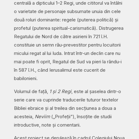
centrală a dipticului 1–2 Regi, unde cititorul va întâlni
o varietate de personaje subsumate unuia din cele
două roluri dominante: regele (puterea politică) și
profetul (puterea spiritual-carismatică). Distrugerea
Regatului de Nord de către asirieni în 721 î.H.
constituie un semn rău-prevestitor pentru locuitorii
micului regat al lui Iuda. Intrat într-un declin care nu
mai poate fi oprit, Regatul de Sud va pieri la rându-i
în 587 î.H., când Ierusalimul este cucerit de
babilonieni.
Volumul de față,
1 și 2 Regi
, este al șaselea dintr-o
serie care va cuprinde traducerile tuturor textelor
Bibliei ebraice și al treilea din secțiunea a doua a
acesteia,
Neviim
(„Profeții“), însoțite de studii
introductive, note și comentarii.
Acest proiect se derulează în cadrul Colegiului Noua