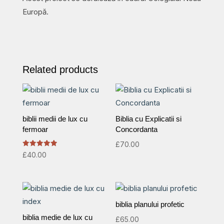
Europă.
Related products
biblii medii de lux cu
Biblia cu Explicatii si
fermoar
Concordanta
£
70.00
Rated
£
40.00
5.00
out of 5
biblia planului profetic
biblia medie de lux cu
£
65.00