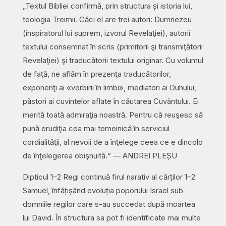
„Textul Bibliei confirmă, prin structura și istoria lui,
teologia Treimii. Căci el are trei autori: Dumnezeu
(inspiratorul lui suprem, izvorul Revelaţiei), autorii
textului consemnat în scris (primitorii şi transmiţătorii
Revelaţiei) şi traducătorii textului originar. Cu volumul
de faţă, ne aflăm în prezenţa traducătorilor,
exponenţi ai «vorbirii în limbi», mediatori ai Duhului,
păstori ai cuvintelor aflate în căutarea Cuvântului. Ei
merită toată admiraţia noastră. Pentru că reuşesc să
pună erudiţia cea mai temeinică în serviciul
cordialităţii, al nevoii de a înţelege ceea ce e dincolo
de înţelegerea obişnuită.“ — ANDREI PLEȘU
Dipticul 1–2 Regi continuă firul narativ al cărților 1–2
Samuel, înfățișând evoluția poporului Israel sub
domniile regilor care s-au succedat după moartea
lui David. În structura sa pot fi identificate mai multe