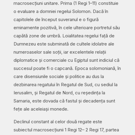
macrosecțiuni unitare. Prima (1 Regi 1–11) constituie
o evaluare a domniei regelui Solomon. Dacă în
capitolele de început suveranul e o figură
eminamente pozitivă, în cele ulterioare portretul său
capătă zone de umbră. Loialitatea regelui față de
Dumnezeu este subminată de cultele idolatre ale
numeroaselor sale soții, iar excelentele relații
diplomatice și comerciale cu Egiptul sunt indiciul că
succesul poate fi o capcană. Epoca solomoniană, în
care disensiunile sociale și politice au dus la
dezbinarea regatului în Regatul de Sud, cu sediul la
Ierusalim, și Regatul de Nord, cu reședința la
Samaria, este dovada că fastul și decadența sunt
fețe ale aceleiași monede.
Declinul constant al celor două regate este
subiectul macrosecțiunii 1 Regi 12– 2 Regi 17, partea