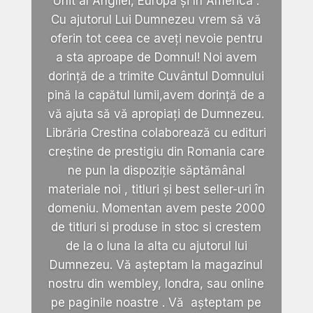
Unit al Angliei, Europa și în America .
Cu ajutorul Lui Dumnezeu vrem să vă
oferin tot ceea ce aveți nevoie pentru
a sta aproape de Domnul! Noi avem
dorință de a trimite Cuvântul Domnului
pină la capătul lumii,avem dorință de a
vă ajuta să vă apropiați de Dumnezeu.
Librăria Crestina colaborează cu edituri
creștine de prestigiu din Romania care
ne pun la dispoziție săptămânal
materiale noi , titluri și best seller-uri în
domeniu. Momentan avem peste 2000
de titluri si produse in stoc si crestem
de la o luna la alta cu ajutorul lui
Dumnezeu. Vă așteptam la magazinul
nostru din wembley, londra, sau online
pe paginile noastre . Vă așteptam pe