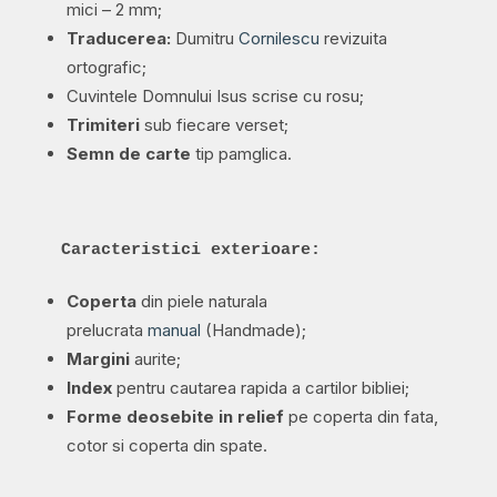
mici – 2 mm;
Traducerea:
Dumitru
Cornilescu
revizuita
ortografic;
Cuvintele Domnului Isus scrise cu rosu;
Trimiteri
sub fiecare verset;
Semn de carte
tip pamglica.
Caracteristici exterioare:
Coperta
din piele naturala
prelucrata
manual
(Handmade);
Margini
aurite;
Index
pentru cautarea rapida a cartilor bibliei;
Forme deosebite in relief
pe coperta din fata,
cotor si coperta din spate.