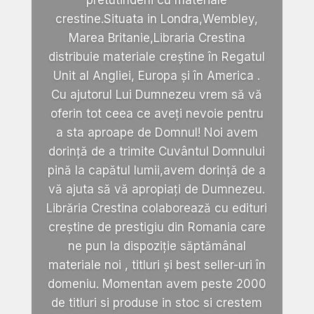
pretutindeni cu materiale
crestine.Situata in Londra,Wembley,
Marea Britanie,Libraria Crestina
distribuie materiale creștine în Regatul
Unit al Angliei, Europa și în America .
Cu ajutorul Lui Dumnezeu vrem să vă
oferin tot ceea ce aveți nevoie pentru
a sta aproape de Domnul! Noi avem
dorință de a trimite Cuvântul Domnului
pină la capătul lumii,avem dorință de a
vă ajuta să vă apropiați de Dumnezeu.
Librăria Crestina colaborează cu edituri
creștine de prestigiu din Romania care
ne pun la dispoziție săptămânal
materiale noi , titluri și best seller-uri în
domeniu. Momentan avem peste 2000
de titluri si produse in stoc si crestem