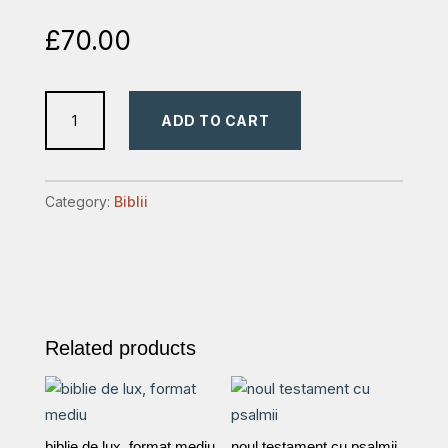
£
70.00
biblia
ADD TO CART
format
mare
,
Category:
Biblii
albastra
quantity
Related products
biblie de lux, format mediu
noul testament cu psalmii