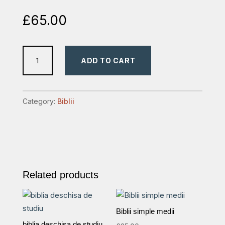
£
65.00
biblia
ADD TO CART
format
mare
,index,
Category:
Biblii
visinie
quantity
Related products
Biblii simple medii
biblia deschisa de studiu