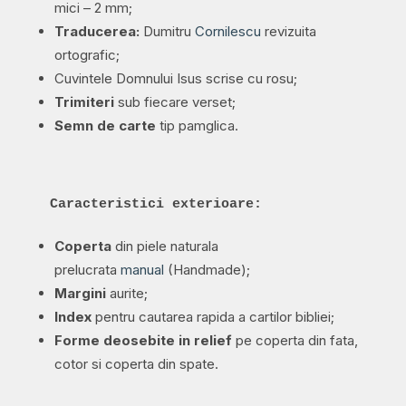
mici – 2 mm;
Traducerea:
Dumitru
Cornilescu
revizuita
ortografic;
Cuvintele Domnului Isus scrise cu rosu;
Trimiteri
sub fiecare verset;
Semn de carte
tip pamglica.
Caracteristici exterioare:
Coperta
din piele naturala
prelucrata
manual
(Handmade);
Margini
aurite;
Index
pentru cautarea rapida a cartilor bibliei;
Forme deosebite in relief
pe coperta din fata,
cotor si coperta din spate.