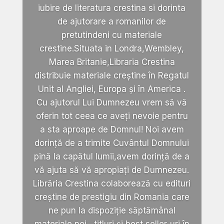
iubire de literatura crestina si dorinta
de ajutorare a romanilor de
pretutindeni cu materiale
crestine.Situata in Londra,Wembley,
Marea Britanie,Libraria Crestina
distribuie materiale creștine în Regatul
Unit al Angliei, Europa și în America .
Cu ajutorul Lui Dumnezeu vrem să vă
oferin tot ceea ce aveți nevoie pentru
a sta aproape de Domnul! Noi avem
dorință de a trimite Cuvântul Domnului
pină la capătul lumii,avem dorință de a
vă ajuta să vă apropiați de Dumnezeu.
Librăria Crestina colaborează cu edituri
creștine de prestigiu din Romania care
ne pun la dispoziție săptămânal
materiale noi , titluri și best seller-uri în