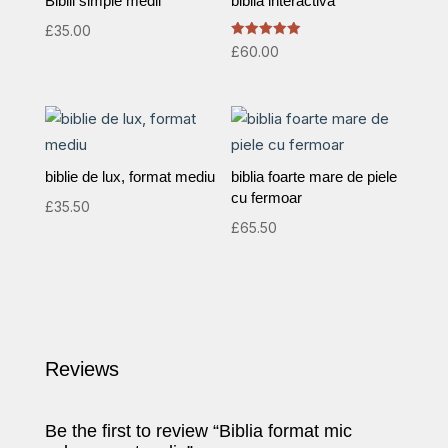
Biblii simple medii
biblia interactiva
£
35.00
Rated
£
60.00
5.00
out of 5
biblie de lux, format mediu
biblia foarte mare de piele
cu fermoar
£
35.50
£
65.50
Reviews
Be the first to review “Biblia format mic