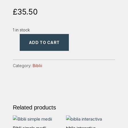
£
35.50
1 in stock
ADD TO CART
Biblia
format
mic
Category:
Biblii
culoare
portocalie
quantity
Related products