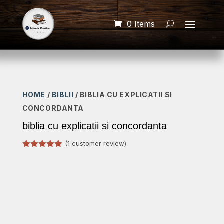
0 Items
HOME
/
BIBLII
/ BIBLIA CU EXPLICATII SI
CONCORDANTA
biblia cu explicatii si concordanta
(
1
customer review)
Rated
5.00
out of 5
based on
customer
rating