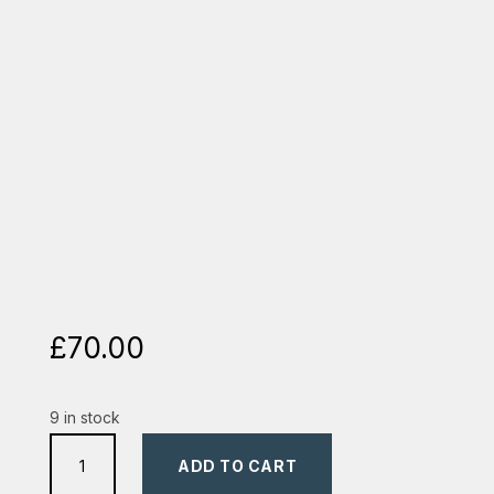
£
70.00
9 in stock
biblia
ADD TO CART
cu