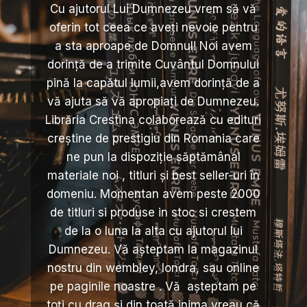
Cu ajutorul Lui Dumnezeu vrem să vă
oferin tot ceea ce aveți nevoie pentru
a sta aproape de Domnul! Noi avem
dorință de a trimite Cuvântul Domnului
pină la capătul lumii,avem dorință de a
vă ajuta să vă apropiați de Dumnezeu.
Librăria Crestina colaborează cu edituri
creștine de prestigiu din Romania care
ne pun la dispoziție săptămânal
materiale noi , titluri și best seller-uri în
domeniu. Momentan avem peste 2000
de titluri si produse in stoc si crestem
de la o luna la alta cu ajutorul lui
Dumnezeu. Vă așteptam la magazinul
nostru din wembley, londra, sau online
pe paginile noastre . Vă așteptam pe
toți cu drag și din toată inima vreau că