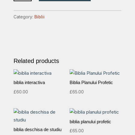
explicatii
si
Category:
Biblii
concordanta
quantity
Related products
biblia interactiva
Biblia Planului Profetic
£
60.00
£
65.00
biblia planului profetic
biblia deschisa de studiu
£
65.00