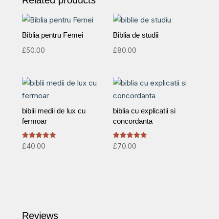
Biblia pentru Femei
Biblia de studii
£
50.00
£
80.00
biblii medii de lux cu
biblia cu explicatii si
fermoar
concordanta
Rated
Rated
£
40.00
£
70.00
5.00
5.00
out of 5
out of 5
Reviews