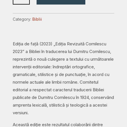
076
ZTI
Category:
Biblii
-
ediție
centenară
Ediția de față (2023) „Ediția Revizuită Cornilescu
-
2023” a Bibliei în traducerea lui Dumitru Cornilescu,
neagră
reprezintă o nouă culegere a textului cu următoarele
quantity
intervenții editoriale: îndreptări ortografice,
gramaticale, stilistice și de punctuație, în acord cu
normele actuale ale limbii române. Comitetul
editorial a respectat caracterul traducerii Bibliei
publicate de Dumitru Cornilescu în 1924, conservând
amprenta lexicală, stilistică și teologică a acestei
versiuni.
Această ediție este rezultatul colaborării dintre