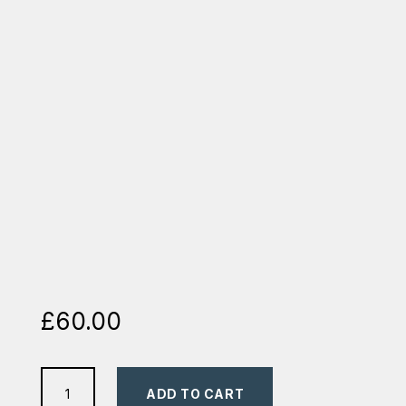
£
60.00
Biblia
ADD TO CART
mare