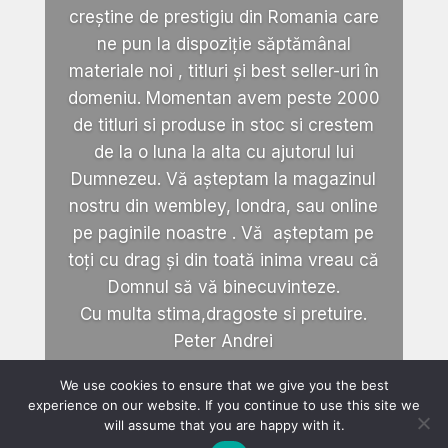
creștine de prestigiu din Romania care
ne pun la dispoziție săptămânal
materiale noi , titluri și best seller-uri în
domeniu. Momentan avem peste 2000
de titluri si produse in stoc si crestem
de la o luna la alta cu ajutorul lui
Dumnezeu. Vă așteptam la magazinul
nostru din wembley, londra, sau online
pe paginile noastre . Vă așteptam pe
toți cu drag și din toată inima vreau că
Domnul să vă binecuvinteze.
Cu multa stima,dragoste si pretuire.
Peter Andrei
We use cookies to ensure that we give you the best
experience on our website. If you continue to use this site we
will assume that you are happy with it.