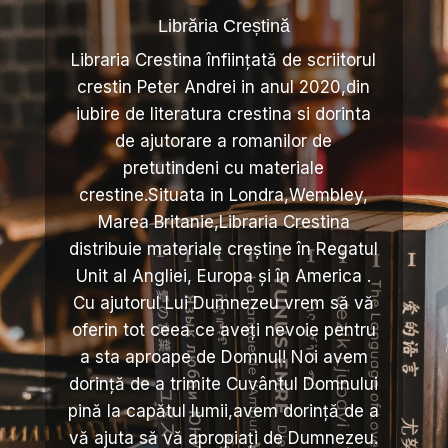
Librăria Creștină
Libraria Crestina înființată de scriitorul
crestin Peter Andrei in anul 2020,din
iubire de literatura crestina si dorinta
de ajutorare a romanilor de
pretutindeni cu materiale
crestine.Situata in Londra,Wembley,
Marea Britanie,Libraria Crestina
distribuie materiale creștine în Regatul
Unit al Angliei, Europa și în America .
Cu ajutorul Lui Dumnezeu vrem să vă
oferin tot ceea ce aveți nevoie pentru
a sta aproape de Domnul! Noi avem
dorință de a trimite Cuvântul Domnului
pină la capătul lumii,avem dorință de a
vă ajuta să vă apropiați de Dumnezeu.