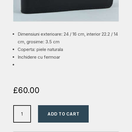
Dimensiuni exterioare: 24 / 16 cm, interior 22.2 / 14
cm, grosime: 3.5 cm
Coperta: piele naturala
Inchidere cu fermoar
£
60.00
Biblia
ADD TO CART
marime
mare,