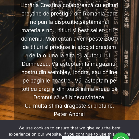
Librăria Crestina colaborează cu edituri
creștine de prestigiu din Romania care
ne pun la dispoziție săptămânal
materiale noi , titluri și best seller-uri în
domeniu. Momentan avem peste 2000
de titluri si produse in stoc si crestem
de la o luna la alta cu ajutorul lui
Dumnezeu. Vă așteptam la magazinul
nostru din wembley, londra, sau online
pe paginile noastre . Vă așteptam pe
toți cu drag și din toată inima vreau că
Domnul să vă binecuvinteze.
Cu multa stima,dragoste si pretuire.
Peter Andrei
We use cookies to ensure that we give you the best
experience on our website. If you continue to use this site we