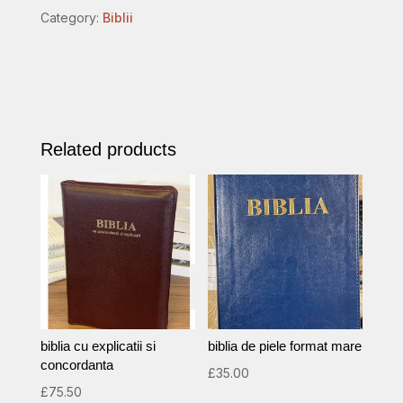
coperta
Category:
Biblii
piele
naturala,
neagra,
trimiteri,
simbolul
Related products
maini
in
rugaciune,
cuvintele
lui
Isus
cu
rosu
quantity
biblia cu explicatii si
biblia de piele format mare
concordanta
£
35.00
£
75.50