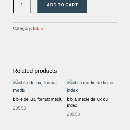
ADD TO CART
de
lux
6
Category:
Biblii
quantity
Related products
biblie de lux, format mediu
biblia medie de lux cu
index
£
35.50
£
35.50