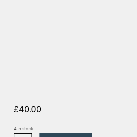
£
40.00
4 in stock
biblia