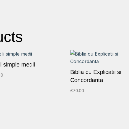
ucts
ii simple medii
Biblia cu Explicatii si
00
Concordanta
£
70.00