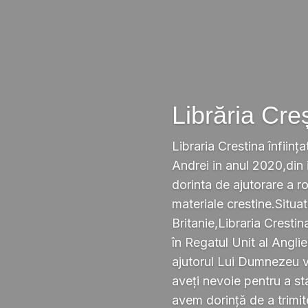
Librăria Cre
Libraria Crestina înființa
Andrei in anul 2020,din i
dorinta de ajutorare a r
materiale crestine.Situ
Britanie,Libraria Crestin
în Regatul Unit al Anglie
ajutorul Lui Dumnezeu v
aveți nevoie pentru a s
avem dorință de a trimi