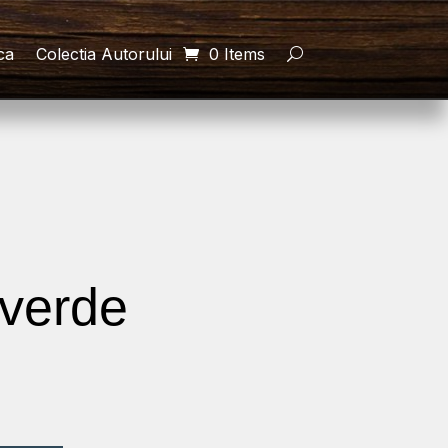
ca
Colectia Autorului
0 Items
/verde