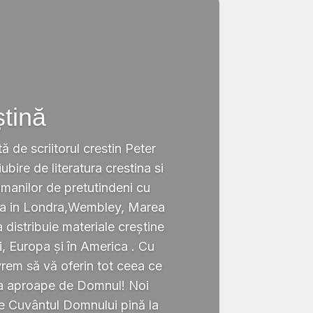
ștină
tă de scriitorul crestin Peter
ubire de literatura crestina si
omanilor de pretutindeni cu
ata in Londra,Wembley, Marea
a distribuie materiale creștine
i, Europa și în America . Cu
rem să vă oferin tot ceea ce
ta aproape de Domnul! Noi
te Cuvântul Domnului pină la