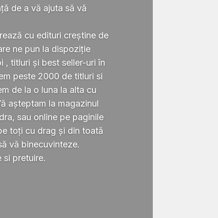
ță de a vă ajuta să vă
.
rează cu edituri creștine de
re ne pun la dispoziție
 titluri și best seller-uri în
 peste 2000 de titluri si
em de la o luna la alta cu
Vă așteptam la magazinul
ra, sau online pe paginile
 toți cu drag și din toată
să vă binecuvinteze.
si pretuire.