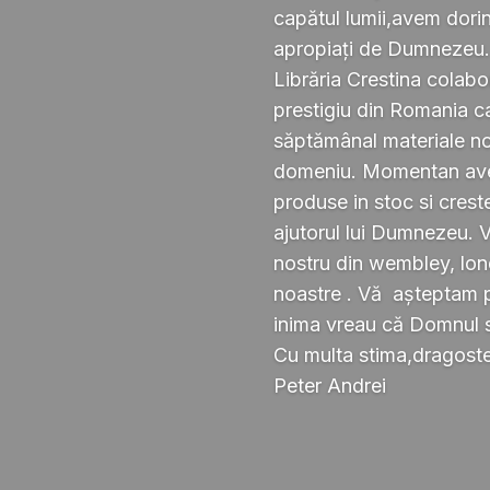
capătul lumii,avem dorin
apropiați de Dumnezeu
Librăria Crestina colabo
prestigiu din Romania ca
săptămânal materiale noi ,
domeniu. Momentan avem
produse in stoc si crest
ajutorul lui Dumnezeu. 
nostru din wembley, lond
noastre . Vă așteptam pe
inima vreau că Domnul 
Cu multa stima,dragoste 
Peter Andrei