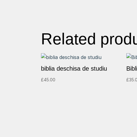
Related prod
biblia deschisa de studiu
Bibl
£
45.00
£
35.