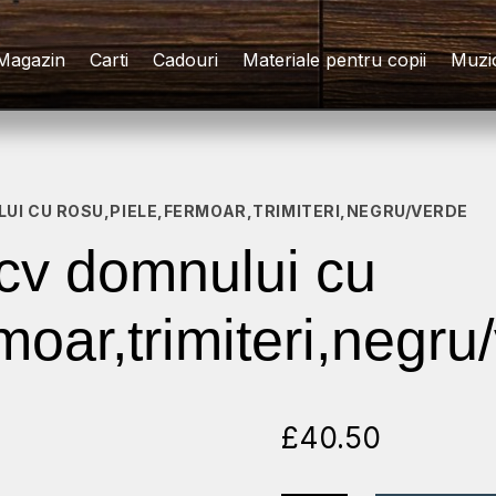
Magazin
Carti
Cadouri
Materiale pentru copii
Muzi
ULUI CU ROSU,PIELE,FERMOAR,TRIMITERI,NEGRU/VERDE
 cv domnului cu
moar,trimiteri,negru
£
40.50