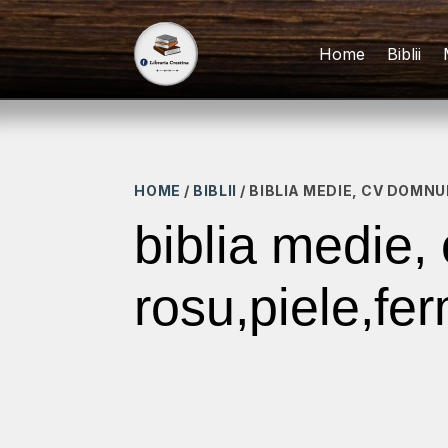
Home
Biblii
HOME
/
BIBLII
/ BIBLIA MEDIE, CV DOMN
biblia medie,
rosu,piele,fer