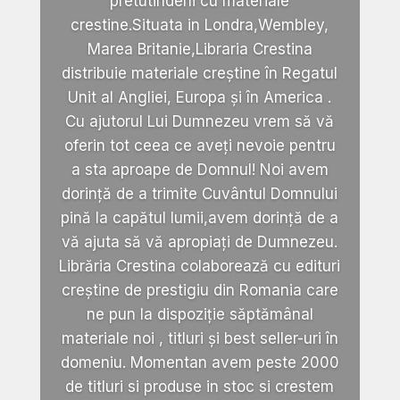
pretutindeni cu materiale
crestine.Situata in Londra,Wembley,
Marea Britanie,Libraria Crestina
distribuie materiale creștine în Regatul
Unit al Angliei, Europa și în America .
Cu ajutorul Lui Dumnezeu vrem să vă
oferin tot ceea ce aveți nevoie pentru
a sta aproape de Domnul! Noi avem
dorință de a trimite Cuvântul Domnului
pină la capătul lumii,avem dorință de a
vă ajuta să vă apropiați de Dumnezeu.
Librăria Crestina colaborează cu edituri
creștine de prestigiu din Romania care
ne pun la dispoziție săptămânal
materiale noi , titluri și best seller-uri în
domeniu. Momentan avem peste 2000
de titluri si produse in stoc si crestem