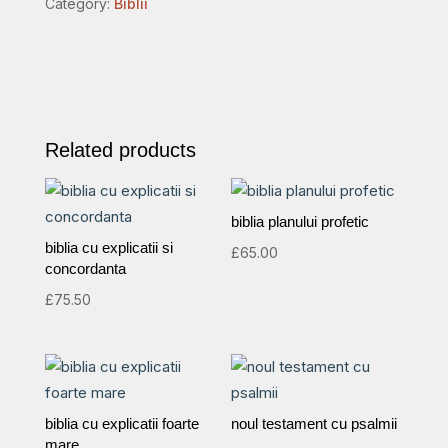
Category:
Biblii
quantity
Related products
biblia planului profetic
biblia cu explicatii si
£
65.00
concordanta
£
75.50
biblia cu explicatii foarte
noul testament cu psalmii
mare