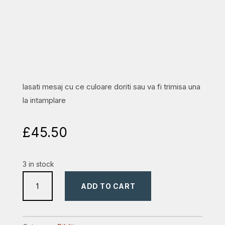
lasati mesaj cu ce culoare doriti sau va fi trimisa una
la intamplare
£
45.50
3 in stock
biblia
ADD TO CART
ntr
format
mare