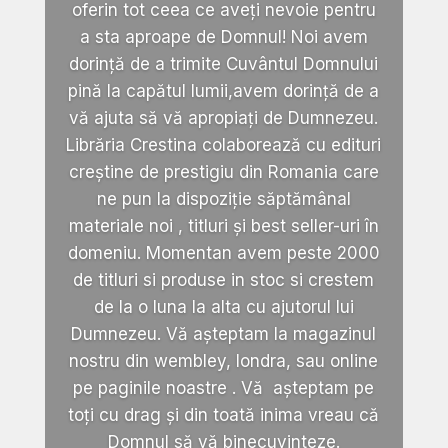
oferin tot ceea ce aveți nevoie pentru
a sta aproape de Domnul! Noi avem
dorință de a trimite Cuvântul Domnului
pină la capătul lumii,avem dorință de a
vă ajuta să vă apropiați de Dumnezeu.
Librăria Crestina colaborează cu edituri
creștine de prestigiu din Romania care
ne pun la dispoziție săptămânal
materiale noi , titluri și best seller-uri în
domeniu. Momentan avem peste 2000
de titluri si produse in stoc si crestem
de la o luna la alta cu ajutorul lui
Dumnezeu. Vă așteptam la magazinul
nostru din wembley, londra, sau online
pe paginile noastre . Vă așteptam pe
toți cu drag și din toată inima vreau că
Domnul să vă binecuvinteze.