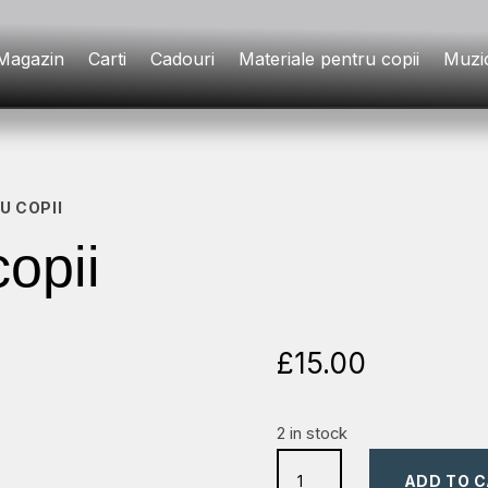
Magazin
Carti
Cadouri
Materiale pentru copii
Muzi
U COPII
copii
£
15.00
2 in stock
biblia
ADD TO 