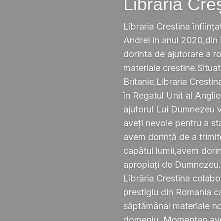
Librăria Cre
Libraria Crestina înființa
Andrei in anul 2020,din i
dorinta de ajutorare a r
materiale crestine.Situ
Britanie,Libraria Crestin
în Regatul Unit al Anglie
ajutorul Lui Dumnezeu v
aveți nevoie pentru a s
avem dorință de a trimi
capătul lumii,avem dorin
apropiați de Dumnezeu
Librăria Crestina colabo
prestigiu din Romania ca
săptămânal materiale noi ,
domeniu. Momentan avem