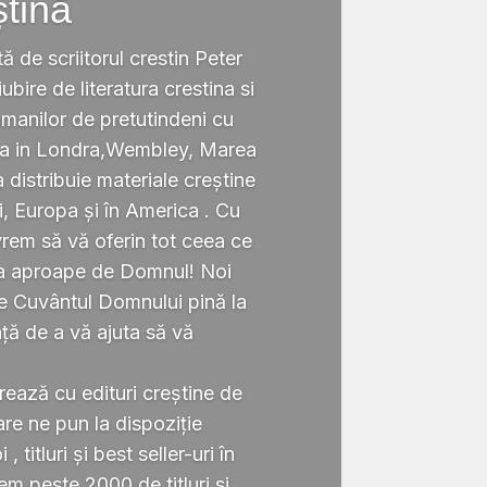
ștină
tă de scriitorul crestin Peter
ubire de literatura crestina si
omanilor de pretutindeni cu
ata in Londra,Wembley, Marea
a distribuie materiale creștine
i, Europa și în America . Cu
rem să vă oferin tot ceea ce
ta aproape de Domnul! Noi
te Cuvântul Domnului pină la
ță de a vă ajuta să vă
.
rează cu edituri creștine de
re ne pun la dispoziție
 titluri și best seller-uri în
 peste 2000 de titluri si