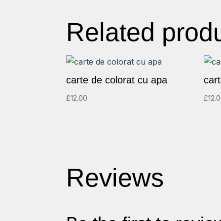
Related prod
carte de colorat cu apa
car
£
12.00
£
12.
Reviews