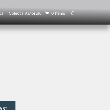
ca
Colectia Autorului
0 Items
CART