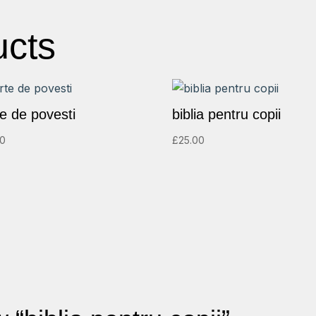
ucts
te de povesti
biblia pentru copii
00
£
25.00