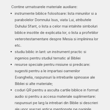
Contine urmatoarele materiale auxiliare:
instrumente biblice folositoare: lista minunilor si a
parabolelor Domnului Isus, viata Lui, atributele
Duhului Sfant, o lista a celor mai intalnite simboluri
biblice insotite de explicatia lor, o lista a profetiilor
veterotestamentare despre Mesia si implinirea lor
etc.
studiu biblic in lant: un instrument practic si
ingenios pentru studiul tematic al Bibliei
resurse speciale pentru misiune si predicare:
sugestii pentru a le impartasi oamenilor
Evanghelia, raspunsuri la intrebarile spinoase ale
Bibliei si alte materiale;
coduri QR pentru a asculta cartile biblice in format
audio si pentru a accesa materiale suplimentare:
raspunsuri pe larg la intrebari din Biblie si descrieri
ale unor asezari antice mentionate pe paginile