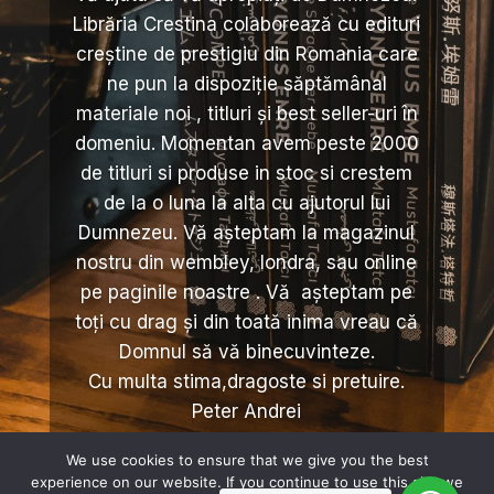
Librăria Crestina colaborează cu edituri
creștine de prestigiu din Romania care
ne pun la dispoziție săptămânal
materiale noi , titluri și best seller-uri în
domeniu. Momentan avem peste 2000
de titluri si produse in stoc si crestem
de la o luna la alta cu ajutorul lui
Dumnezeu. Vă așteptam la magazinul
nostru din wembley, londra, sau online
pe paginile noastre . Vă așteptam pe
toți cu drag și din toată inima vreau că
Domnul să vă binecuvinteze.
Cu multa stima,dragoste si pretuire.
Peter Andrei
We use cookies to ensure that we give you the best
experience on our website. If you continue to use this site we