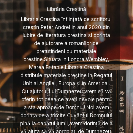
Librăria Creștină
Libraria Crestina înființată de scriitorul
crestin Peter Andrei in anul 2020,din
iubire de literatura crestina si dorinta
de ajutorare a romanilor de
pretutindeni cu materiale
crestine.Situata in Londra,Wembley,
Marea Britanie,Libraria Crestina
distribuie materiale creștine în Regatul
Unit al Angliei, Europa și în America .
Cu ajutorul Lui Dumnezeu vrem să vă
oferin tot ceea ce aveți nevoie pentru
a sta aproape de Domnul! Noi avem
dorință de a trimite Cuvântul Domnului
pină la capătul lumii,avem dorință de a
vă ajuta să vă apropiați de Dumnezeu.