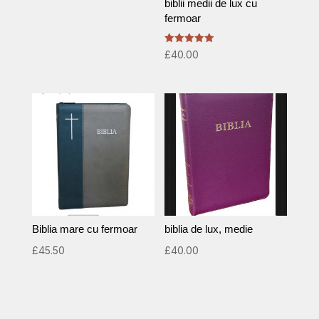
biblii medii de lux cu
fermoar
Rated
£
40.00
5.00
out of 5
Biblia mare cu fermoar
biblia de lux, medie
£
45.50
£
40.00