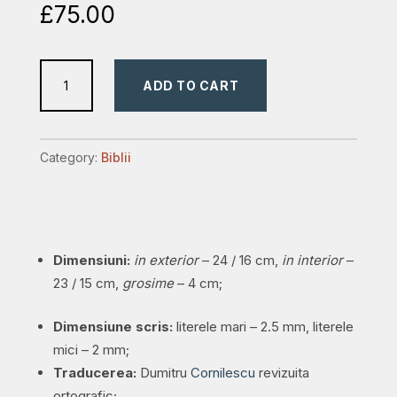
£
75.00
Biblie
ADD TO CART
mare,
piele,
handmade,
Category:
Biblii
maro,
simbol
mâini
în
Dimensiuni:
in exterior
– 24 / 16 cm,
in interior
–
rugăciune,
23 / 15 cm,
grosime
– 4 cm;
index,
margini
Dimensiune scris:
literele mari – 2.5 mm, literele
aurii,
mici – 2 mm;
cuv.
Traducerea:
Dumitru
Cornilescu
revizuita
Isus
ortografic;