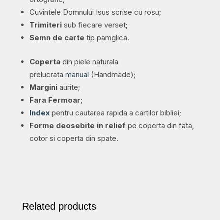
cu
Cuvintele Domnului Isus scrise cu rosu;
rosu
Trimiteri
sub fiecare verset;
quantity
Semn de carte
tip pamglica.
Coperta
din piele naturala
prelucrata
manual
(Handmade);
Margini
aurite;
Fara Fermoar
;
Index
pentru cautarea rapida a cartilor bibliei;
Forme deosebite in relief
pe coperta din fata,
cotor si coperta din spate.
Related products